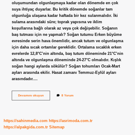
oluşumundan olgunlaşmaya kadar olan dönemde en çok
suya ihtiyaç duyarlar. Bu kritik dönemde soğanlar tam
olgunluğa ulaşana kadar haftada bir kez sulanmalıdır. İki
sulama arasındaki süre; toprak yapısına ve iklim
koşullarına bağlı olarak az veya çok değişebilir. Soğanın
baş tutması için ne yapmalı? Soğan tutumu Erken büyüme
evresinde serin hava önemlidir, ancak tutum ve olgunlaşma
için daha sıcak ortamlar gereklidir. Ortalama sıcaklık erken
evrelerde 12,8°C’nin altında, baş tutum döneminde 21°C’nin
altında ve olgunlaşma döneminde 24-27°C olmalıdır. Kışlık
soğan hangi aylarda sökülür? Soğan tohumları Ocak-Mart
ayları arasında ekilir. Hasat zamanı Temmuz-Eylül ayları
arasındadır.…
Soğan
Devamını okuyun
8 Yorum
Ekimi
Ne
Zaman
Yapılır
https://sahinmedia.com
https://asrimoda.com.tr
https://alpakgida.com.tr
Sitemap