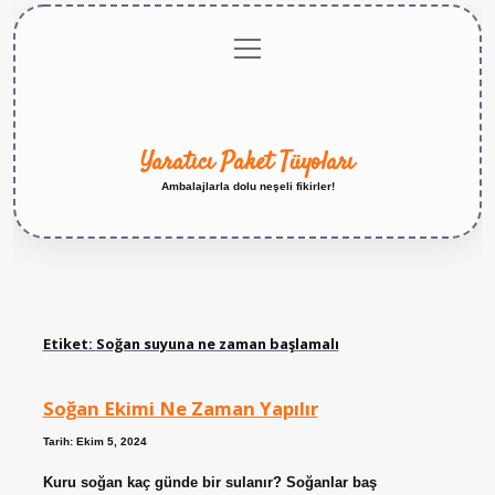
menüyü
Anasayfa
Gizlilik
Yasal
Hakkımızda
aç
Politikası
Uyarı
Yaratıcı Paket Tüyoları
Ambalajlarla dolu neşeli fikirler!
Etiket:
Soğan suyuna ne zaman başlamalı
Soğan Ekimi Ne Zaman Yapılır
Tarih: Ekim 5, 2024
Kuru soğan kaç günde bir sulanır? Soğanlar baş