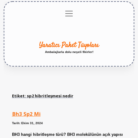
menüyü
Anasayfa
Gizlilik
Yasal
Hakkımızda
aç
Politikası
Uyarı
Yaratıcı Paket Tüyoları
Ambalajlarla dolu neşeli fikirler!
Etiket:
sp2 hibritleşmesi nedir
Bh3 Sp2 Mi
Tarih: Ekim 31, 2024
BH3 hangi hibritleşme türü? BH3 molekülünün açık yapısı