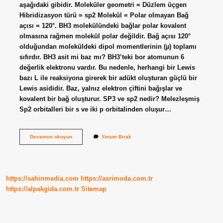
aşağıdaki gibidir. Moleküler geometri = Düzlem üçgen
Hibridizasyon türü = sp2 Molekül = Polar olmayan Bağ
açısı = 120°. BH3 molekülündeki bağlar polar kovalent
olmasına rağmen molekül polar değildir. Bağ açısı 120°
olduğundan moleküldeki dipol momentlerinin (µ) toplamı
sıfırdır. BH3 asit mi baz mı? BH3’teki bor atomunun 6
değerlik elektronu vardır. Bu nedenle, herhangi bir Lewis
bazı L ile reaksiyona girerek bir adükt oluşturan güçlü bir
Lewis asididir. Baz, yalnız elektron çiftini bağışlar ve
kovalent bir bağ oluşturur. SP3 ve sp2 nedir? Melezleşmiş
Sp2 orbitalleri bir s ve iki p orbitalinden oluşur…
Bh3
Devamını okuyun
Yorum Bırak
Sp2
Mi
https://sahinmedia.com
https://asrimoda.com.tr
https://alpakgida.com.tr
Sitemap