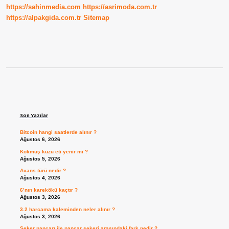
https://sahinmedia.com
https://asrimoda.com.tr
https://alpakgida.com.tr
Sitemap
Sidebar
Son Yazılar
Bitcoin hangi saatlerde alınır ?
Ağustos 6, 2026
Kokmuş kuzu eti yenir mi ?
Ağustos 5, 2026
Avans türü nedir ?
Ağustos 4, 2026
6’nın karekökü kaçtır ?
Ağustos 3, 2026
3.2 harcama kaleminden neler alınır ?
Ağustos 3, 2026
Şeker pancarı ile pancar şekeri arasındaki fark nedir ?