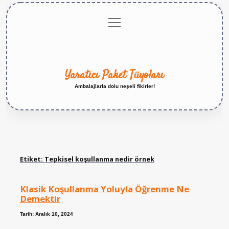
menüyü
Anasayfa
Gizlilik
Yasal
Hakkımızda
aç
Politikası
Uyarı
Yaratıcı Paket Tüyoları
Ambalajlarla dolu neşeli fikirler!
Etiket:
Tepkisel koşullanma nedir örnek
Klasik Koşullanma Yoluyla Öğrenme Ne
Demektir
Tarih: Aralık 10, 2024