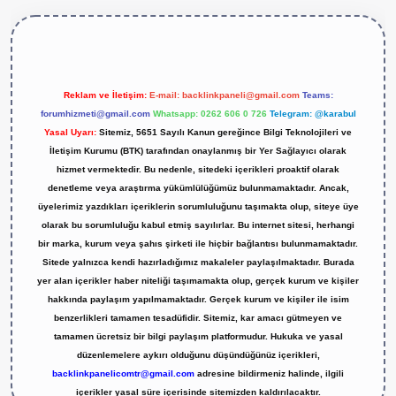
tps://betexper.live/
Reklam ve İletişim:
E-mail:
backlinkpaneli@gmail.com
Teams:
forumhizmeti@gmail.com
Whatsapp: 0262 606 0 726
Telegram: @karabul
Yasal Uyarı:
Sitemiz, 5651 Sayılı Kanun gereğince Bilgi Teknolojileri ve
İletişim Kurumu (BTK) tarafından onaylanmış bir Yer Sağlayıcı olarak
hizmet vermektedir. Bu nedenle, sitedeki içerikleri proaktif olarak
denetleme veya araştırma yükümlülüğümüz bulunmamaktadır. Ancak,
üyelerimiz yazdıkları içeriklerin sorumluluğunu taşımakta olup, siteye üye
olarak bu sorumluluğu kabul etmiş sayılırlar. Bu internet sitesi, herhangi
bir marka, kurum veya şahıs şirketi ile hiçbir bağlantısı bulunmamaktadır.
Sitede yalnızca kendi hazırladığımız makaleler paylaşılmaktadır. Burada
yer alan içerikler haber niteliği taşımamakta olup, gerçek kurum ve kişiler
hakkında paylaşım yapılmamaktadır. Gerçek kurum ve kişiler ile isim
benzerlikleri tamamen tesadüfidir. Sitemiz, kar amacı gütmeyen ve
tamamen ücretsiz bir bilgi paylaşım platformudur. Hukuka ve yasal
düzenlemelere aykırı olduğunu düşündüğünüz içerikleri,
backlinkpanelicomtr@gmail.com
adresine bildirmeniz halinde, ilgili
içerikler yasal süre içerisinde sitemizden kaldırılacaktır.