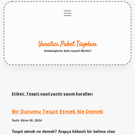
menüyü
Anasayfa
Gizlilik
Yasal
Hakkımızda
aç
Politikası
Uyarı
Yaratıcı Paket Tüyoları
Ambalajlarla dolu neşeli fikirler!
Etiket:
Tespit nasıl yazılır yazım kuralları
Bir Durumu Tespit Etmek Ne Demek
Tarih: Ekim 30, 2024
Tespit etmek ne demek? Arapça kökenli bir kelime olan