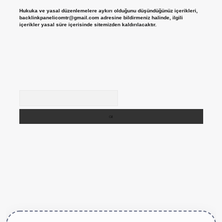
Hukuka ve yasal düzenlemelere aykırı olduğunu düşündüğünüz içerikleri,
backlinkpanelicomtr@gmail.com
adresine bildirmeniz halinde, ilgili
içerikler yasal süre içerisinde sitemizden kaldırılacaktır.
Arama
tps://betexper.live/