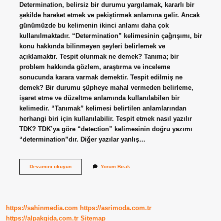
Determination, belirsiz bir durumu yargılamak, kararlı bir
şekilde hareket etmek ve pekiştirmek anlamına gelir. Ancak
günümüzde bu kelimenin ikinci anlamı daha çok
kullanılmaktadır. “Determination” kelimesinin çağrışımı, bir
konu hakkında bilinmeyen şeyleri belirlemek ve
açıklamaktır. Tespit olunmak ne demek? Tanıma; bir
problem hakkında gözlem, araştırma ve inceleme
sonucunda karara varmak demektir. Tespit edilmiş ne
demek? Bir durumu şüpheye mahal vermeden belirleme,
işaret etme ve düzeltme anlamında kullanılabilen bir
kelimedir. “Tanımak” kelimesi belirtilen anlamlarından
herhangi biri için kullanılabilir. Tespit etmek nasıl yazılır
TDK? TDK’ya göre “detection” kelimesinin doğru yazımı
“determination”dır. Diğer yazılar yanlış…
Bir
Devamını okuyun
Yorum Bırak
Durumu
Tespit
Etmek
Ne
Demek
https://sahinmedia.com
https://asrimoda.com.tr
https://alpakgida.com.tr
Sitemap