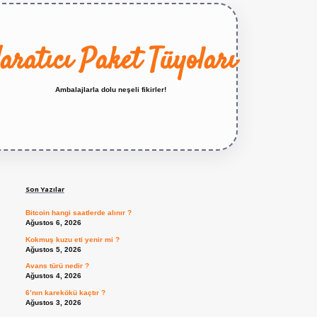
aratıcı Paket Tüyoları
Ambalajlarla dolu neşeli fikirler!
Sidebar
https://betexper.live/
Son Yazılar
Bitcoin hangi saatlerde alınır ?
Ağustos 6, 2026
Kokmuş kuzu eti yenir mi ?
Ağustos 5, 2026
Avans türü nedir ?
Ağustos 4, 2026
6’nın karekökü kaçtır ?
Ağustos 3, 2026