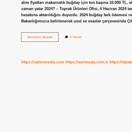
alım fiyatları makarnalık buğday için ton başına 10.000 TL, e
zaman yatar 2024? – Toprak Ürünleri Ofisi, 6 Haziran 2024 tar
hesabına aktarıldığını duyurdu. 2024 buğday fark ödemesi ne
Bakanlığımızca belirlenecek usul ve esaslar çerçevesinde Çif
Buğday
Devamını okuyun
2 Yorum
Alım
Fiyatı
Açıklandı
Mı
https://sahinmedia.com
https://asrimoda.com.tr
https://alpa