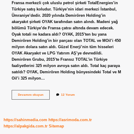
Fransa merkezli çok uluslu petrol şirketi TotalEnergies’in
Türkiye satış koludur. Türkiye’nin idari merkezi İstanbul,
Ümraniye’dedir. 2020 yılında Demirören Holding’in
akaryakıt şirketi OYAK tarafından satın alındı. Madeni yağ
bölümü Türkiye’de Fransa çatısı altında devam edecek.
Oyak totali ne kadara aldı? OYAK, 2015’ten bu yana
Demirören Holding’in bir parçası olan TOTAL ve MOil’i 450
milyon dolara satın aldı. Güzel Enerji’nin tüm hisseleri
OYAK Akaryakıt ve LPG Yatırım AŞ’ye devredildi.
Demirören Grubu, 2015’te Fransız TOTAL’in Türkiye
faaliyetlerini 325 milyon avroya satın aldı. Total kaç paraya
satıldı? OYAK, Demirören Holding bünyesindeki Total ve M
Oil’i 325 milyon…
Total
Devamını okuyun
12 Yorum
Oyaka
Kaça
Satıldı
https://sahinmedia.com
https://asrimoda.com.tr
https://alpakgida.com.tr
Sitemap