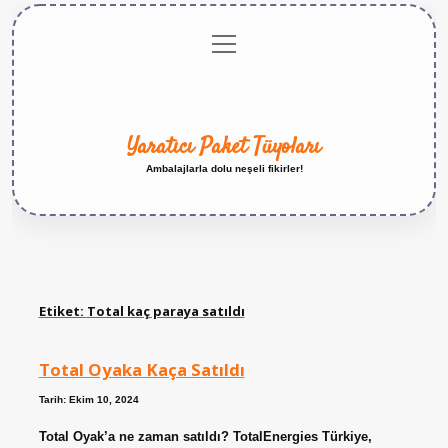
menüyü
Anasayfa
Gizlilik
Yasal
Hakkımızda
aç
Politikası
Uyarı
Yaratıcı Paket Tüyoları
Ambalajlarla dolu neşeli fikirler!
Etiket:
Total kaç paraya satıldı
Total Oyaka Kaça Satıldı
Tarih: Ekim 10, 2024
Total Oyak’a ne zaman satıldı? TotalEnergies Türkiye,