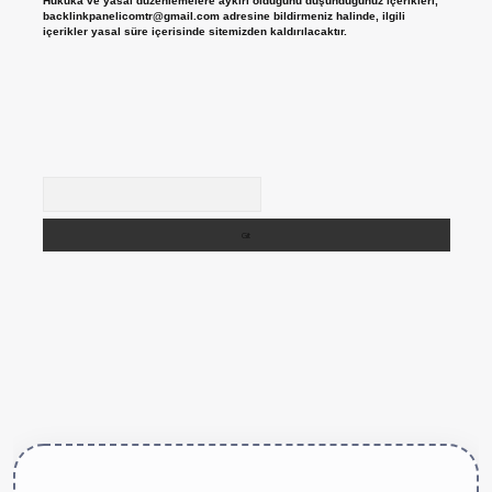
Hukuka ve yasal düzenlemelere aykırı olduğunu düşündüğünüz içerikleri,
backlinkpanelicomtr@gmail.com
adresine bildirmeniz halinde, ilgili
içerikler yasal süre içerisinde sitemizden kaldırılacaktır.
Arama
ttps://betexper.live/