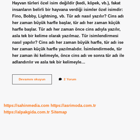
Hayvan türleri özel isim değildir (kedi, köpek, vb.), fakat
insanların belirli bir hayvana verdiği isimler özel isimdir:
Fino, Bobby, Lightning, vb. Tür adı nasıl yazılır? Cins adı
her zaman büyük harfle başlar, tür adı her zaman küçük
harfle başlar. Tür adı her zaman önce cins adıyla yazılır,
asla tek bir kelime olarak yazılmaz. Tür isimlendirmesi
nasıl yapılır? Cins adı her zaman büyük harfle, tür adı ise
her zaman küçük harfle yazılmalıdır. İsimlendirmede, tür
her zaman iki kelimeyle, önce cins adı ve sonra tür adı ile
adlandırılır ve asla tek bir kelimeyle…
Tür
Devamını okuyun
2 Yorum
Ismi
Yazılırken
Nelere
Dikkat
Edilir
https://sahinmedia.com
https://asrimoda.com.tr
https://alpakgida.com.tr
Sitemap