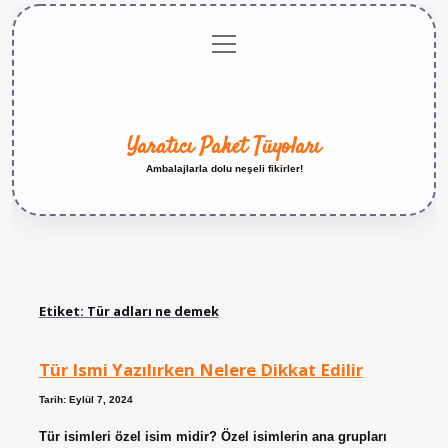
menüyü
Anasayfa
Gizlilik
Yasal
Hakkımızda
aç
Politikası
Uyarı
Yaratıcı Paket Tüyoları
Ambalajlarla dolu neşeli fikirler!
Etiket:
Tür adları ne demek
Tür Ismi Yazılırken Nelere Dikkat Edilir
Tarih: Eylül 7, 2024
Tür isimleri özel isim midir? Özel isimlerin ana grupları