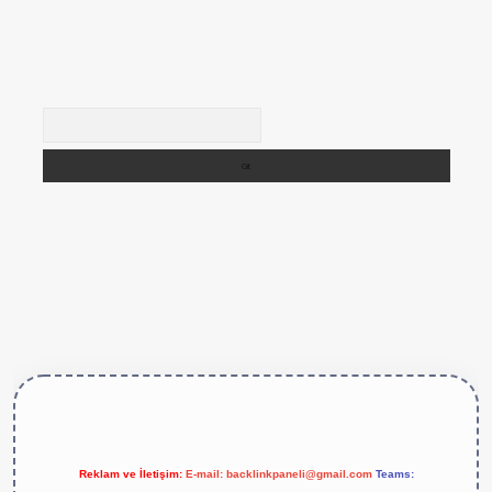
Arama
ttps://betexper.live/
Reklam ve İletişim:
E-mail:
backlinkpaneli@gmail.com
Teams: