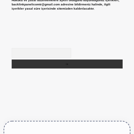
Hukuka ve yasal düzenlemelere aykırı olduğunu düşündüğünüz içerikleri,
backlinkpanelicomtr@gmail.com
adresine bildirmeniz halinde, ilgili
içerikler yasal süre içerisinde sitemizden kaldırılacaktır.
Arama
tps://betexper.live/