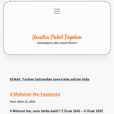
menüyü
Anasayfa
Gizlilik
Yasal
Hakkımızda
aç
Politikası
Uyarı
Yaratıcı Paket Tüyoları
Ambalajlarla dolu neşeli fikirler!
Etiket:
Turhan Sultandan sonra kim sultan oldu
4 Mehmet Ne Yapmıştır
Tarih: Ekim 13, 2024
4 Mehmet kaç sene tahtta kaldı? 2 Ocak 1642 – 6 Ocak 1693