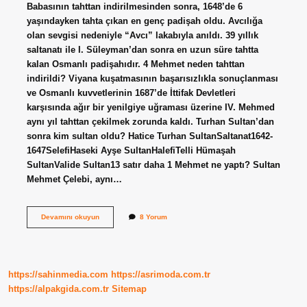
Babasının tahttan indirilmesinden sonra, 1648’de 6
yaşındayken tahta çıkan en genç padişah oldu. Avcılığa
olan sevgisi nedeniyle “Avcı” lakabıyla anıldı. 39 yıllık
saltanatı ile I. Süleyman’dan sonra en uzun süre tahtta
kalan Osmanlı padişahıdır. 4 Mehmet neden tahttan
indirildi? Viyana kuşatmasının başarısızlıkla sonuçlanması
ve Osmanlı kuvvetlerinin 1687’de İttifak Devletleri
karşısında ağır bir yenilgiye uğraması üzerine IV. Mehmed
aynı yıl tahttan çekilmek zorunda kaldı. Turhan Sultan’dan
sonra kim sultan oldu? Hatice Turhan SultanSaltanat1642-
1647SelefiHaseki Ayşe SultanHalefiTelli Hümaşah
SultanValide Sultan13 satır daha 1 Mehmet ne yaptı? Sultan
Mehmet Çelebi, aynı…
4
Devamını okuyun
8 Yorum
Mehmet
Ne
Yapmıştır
https://sahinmedia.com
https://asrimoda.com.tr
https://alpakgida.com.tr
Sitemap