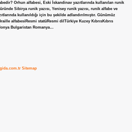
fabedir? Orhun alfabesi, Eski İskandinav yazıtlarında kullanılan runik
üründe Sibirya runik yazısı, Yenisey runik yazısı, runik alfabe ve
zıtlarında kullanıldığı için bu şekilde adlandırılmıştır. Günümüz
Braille alfabesiResmi statüResmi dilTürkiye Kuzey KıbrısKıbrıs
edonya Bulgaristan Romanya…
kgida.com.tr
Sitemap