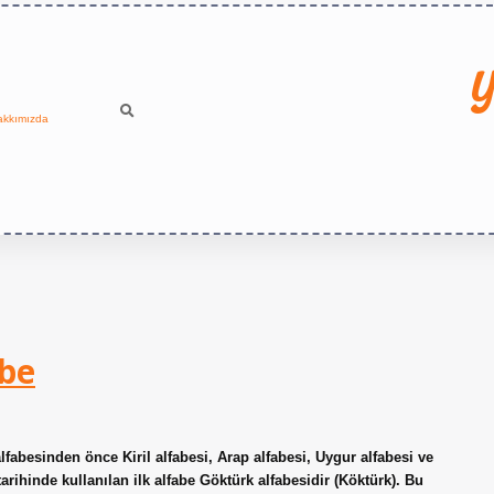
Y
akkımızda
abe
fabesinden önce Kiril alfabesi, Arap alfabesi, Uygur alfabesi ve
tarihinde kullanılan ilk alfabe Göktürk alfabesidir (Köktürk). Bu