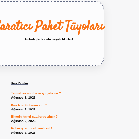
aratıcı Paket Tüyoları
Ambalajlarla dolu neşeli fikirler!
Sidebar
https://betexper.live/
Son Yazılar
Termal su sivilceye iyi gelir mi ?
Ağustos 8, 2026
Kaç tane Sabancı var ?
Ağustos 7, 2026
Bitcoin hangi saatlerde alınır ?
Ağustos 6, 2026
Kokmuş kuzu eti yenir mi ?
Ağustos 5, 2026