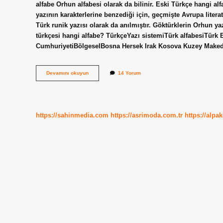
alfabe Orhun alfabesi olarak da bilinir. Eski Türkçe hangi al
yazının karakterlerine benzediği için, geçmişte Avrupa literat
Türk runik yazısı olarak da anılmıştır. Göktürklerin Orhun ya
türkçesi hangi alfabe? TürkçeYazı sistemiTürk alfabesiTürk 
CumhuriyetiBölgeselBosna Hersek Irak Kosova Kuzey Mak
Gerçek
Devamını okuyun
14 Yorum
Türkçe
Hangi
Alfabe
https://sahinmedia.com
https://asrimoda.com.tr
https://alpa