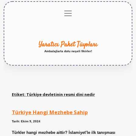
menüyü
Anasayfa
Gizlilik
Yasal
Hakkımızda
aç
Politikası
Uyarı
Yaratıcı Paket Tüyoları
Ambalajlarla dolu neşeli fikirler!
Etiket:
Türkiye devletinin resmi dini nedir
Türkiye Hangi Mezhebe Sahip
Tarih: Ekim 9, 2024
Türkler hangi mezhebe aittir? İslamiyet’le ilk tanışması