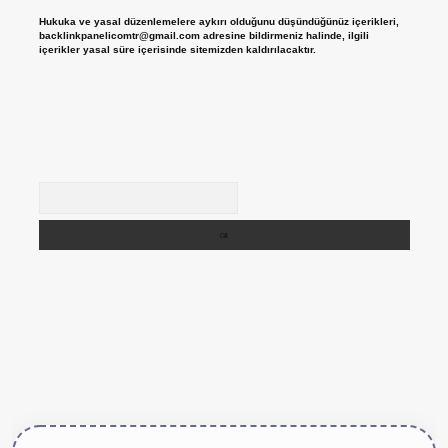
Hukuka ve yasal düzenlemelere aykırı olduğunu düşündüğünüz içerikleri,
backlinkpanelicomtr@gmail.com
adresine bildirmeniz halinde, ilgili
içerikler yasal süre içerisinde sitemizden kaldırılacaktır.
Arama
tps://betexper.live/