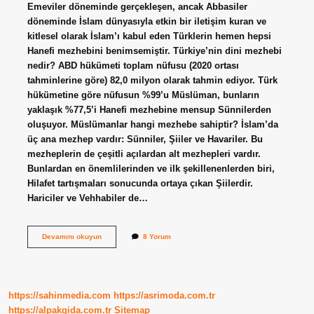
Emeviler döneminde gerçekleşen, ancak Abbasiler
döneminde İslam dünyasıyla etkin bir iletişim kuran ve
kitlesel olarak İslam’ı kabul eden Türklerin hemen hepsi
Hanefi mezhebini benimsemiştir. Türkiye’nin dini mezhebi
nedir? ABD hükümeti toplam nüfusu (2020 ortası
tahminlerine göre) 82,0 milyon olarak tahmin ediyor. Türk
hükümetine göre nüfusun %99’u Müslüman, bunların
yaklaşık %77,5’i Hanefi mezhebine mensup Sünnilerden
oluşuyor. Müslümanlar hangi mezhebe sahiptir? İslam’da
üç ana mezhep vardır: Sünniler, Şiiler ve Havariler. Bu
mezheplerin de çeşitli açılardan alt mezhepleri vardır.
Bunlardan en önemlilerinden ve ilk şekillenenlerden biri,
Hilafet tartışmaları sonucunda ortaya çıkan Şiilerdir.
Hariciler ve Vehhabiler de…
Türkiye
Devamını okuyun
8 Yorum
Hangi
Mezhebe
Sahip
https://sahinmedia.com
https://asrimoda.com.tr
https://alpakgida.com.tr
Sitemap