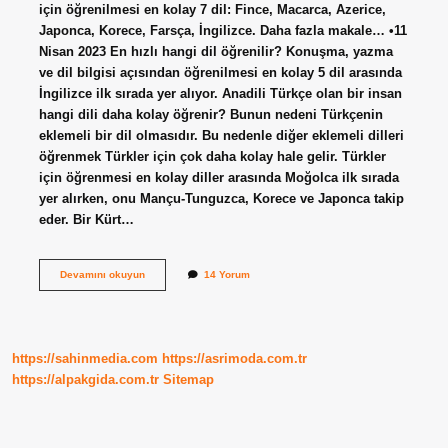
için öğrenilmesi en kolay 7 dil: Fince, Macarca, Azerice,
Japonca, Korece, Farsça, İngilizce. Daha fazla makale… •11
Nisan 2023 En hızlı hangi dil öğrenilir? Konuşma, yazma
ve dil bilgisi açısından öğrenilmesi en kolay 5 dil arasında
İngilizce ilk sırada yer alıyor. Anadili Türkçe olan bir insan
hangi dili daha kolay öğrenir? Bunun nedeni Türkçenin
eklemeli bir dil olmasıdır. Bu nedenle diğer eklemeli dilleri
öğrenmek Türkler için çok daha kolay hale gelir. Türkler
için öğrenmesi en kolay diller arasında Moğolca ilk sırada
yer alırken, onu Mançu-Tunguzca, Korece ve Japonca takip
eder. Bir Kürt…
Türkler
Devamını okuyun
14 Yorum
En
Kolay
Hangi
Dili
Öğrenir
https://sahinmedia.com
https://asrimoda.com.tr
https://alpakgida.com.tr
Sitemap