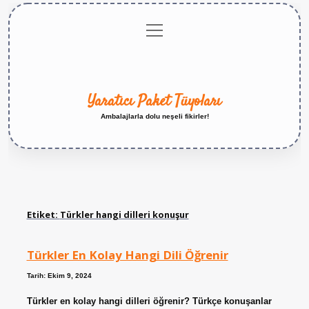
menüyü
Anasayfa
Gizlilik
Yasal
Hakkımızda
aç
Politikası
Uyarı
Yaratıcı Paket Tüyoları
Ambalajlarla dolu neşeli fikirler!
Etiket:
Türkler hangi dilleri konuşur
Türkler En Kolay Hangi Dili Öğrenir
Tarih: Ekim 9, 2024
Türkler en kolay hangi dilleri öğrenir? Türkçe konuşanlar