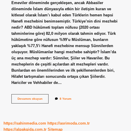
Emeviler döneminde gerçekleşen, ancak Abbasiler
döneminde İslam dünyasıyla etkin bir iletişim kuran ve
kitlesel olarak İslam’ı kabul eden Türklerin hemen hepsi
Hanefi mezhebini benimsemiştir. Türkiye’nin dini mezhebi
nedir? ABD hükümeti toplam nüfusu (2020 ortası
tahminlerine göre) 82,0 milyon olarak tahmin ediyor. Türk
hükümetine göre nüfusun %99’u Müslüman, bunların
yaklaşık %77,5’i Hanefi mezhebine mensup Sünnilerden
oluşuyor. Müslümanlar hangi mezhebe sahiptir? İslam’da
üç ana mezhep vardır: Sünniler, Şiiler ve Havariler. Bu
mezheplerin de çeşitli açılardan alt mezhepleri vardır.
Bunlardan en önemlilerinden ve ilk şekillenenlerden biri,
Hilafet tartışmaları sonucunda ortaya çıkan Şiilerdir.
Hariciler ve Vehhabiler de…
Türkiye
Devamını okuyun
8 Yorum
Hangi
Mezhebe
Sahip
https://sahinmedia.com
https://asrimoda.com.tr
https://alpakgida.com.tr
Sitemap