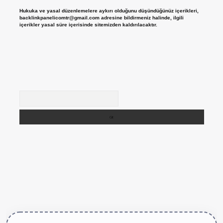
Hukuka ve yasal düzenlemelere aykırı olduğunu düşündüğünüz içerikleri,
backlinkpanelicomtr@gmail.com
adresine bildirmeniz halinde, ilgili
içerikler yasal süre içerisinde sitemizden kaldırılacaktır.
Arama
ttps://betexper.live/