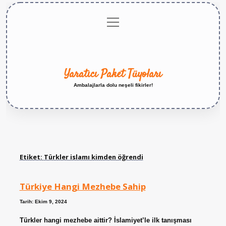
menüyü
Anasayfa
Gizlilik
Yasal
Hakkımızda
aç
Politikası
Uyarı
Yaratıcı Paket Tüyoları
Ambalajlarla dolu neşeli fikirler!
Etiket:
Türkler islamı kimden öğrendi
Türkiye Hangi Mezhebe Sahip
Tarih: Ekim 9, 2024
Türkler hangi mezhebe aittir? İslamiyet’le ilk tanışması