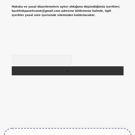
Hukuka ve yasal düzenlemelere aykırı olduğunu düşündüğünüz içerikleri,
backlinkpanelicomtr@gmail.com
adresine bildirmeniz halinde, ilgili
içerikler yasal süre içerisinde sitemizden kaldırılacaktır.
Arama
tps://betexper.live/