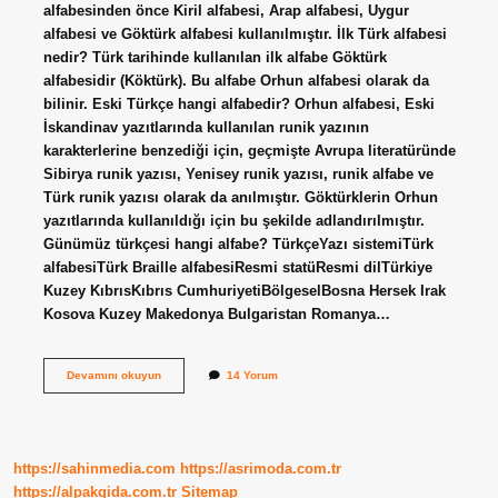
alfabesinden önce Kiril alfabesi, Arap alfabesi, Uygur
alfabesi ve Göktürk alfabesi kullanılmıştır. İlk Türk alfabesi
nedir? Türk tarihinde kullanılan ilk alfabe Göktürk
alfabesidir (Köktürk). Bu alfabe Orhun alfabesi olarak da
bilinir. Eski Türkçe hangi alfabedir? Orhun alfabesi, Eski
İskandinav yazıtlarında kullanılan runik yazının
karakterlerine benzediği için, geçmişte Avrupa literatüründe
Sibirya runik yazısı, Yenisey runik yazısı, runik alfabe ve
Türk runik yazısı olarak da anılmıştır. Göktürklerin Orhun
yazıtlarında kullanıldığı için bu şekilde adlandırılmıştır.
Günümüz türkçesi hangi alfabe? TürkçeYazı sistemiTürk
alfabesiTürk Braille alfabesiResmi statüResmi dilTürkiye
Kuzey KıbrısKıbrıs CumhuriyetiBölgeselBosna Hersek Irak
Kosova Kuzey Makedonya Bulgaristan Romanya…
Gerçek
Devamını okuyun
14 Yorum
Türkçe
Hangi
Alfabe
https://sahinmedia.com
https://asrimoda.com.tr
https://alpakgida.com.tr
Sitemap