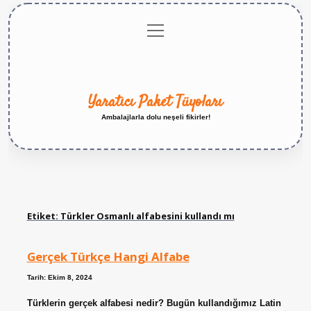
menüyü
Anasayfa
Gizlilik
Yasal
Hakkımızda
aç
Politikası
Uyarı
Yaratıcı Paket Tüyoları
Ambalajlarla dolu neşeli fikirler!
Etiket:
Türkler Osmanlı alfabesini kullandı mı
Gerçek Türkçe Hangi Alfabe
Tarih: Ekim 8, 2024
Türklerin gerçek alfabesi nedir? Bugün kullandığımız Latin