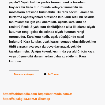
yapılır? Siyah kutular parlak turuncu renkte tasarlanır,
böylece bir kaza durumunda kolayca tanınabilir ve
molozların arasında bulunabilir. Bu renk seçimi, arama ve
kurtarma operasyonları sırasında kutuların hızlı bir şekilde
tanımlanması için çok önemlidir. Uçakta kara kutu ne
renktir? Renk. Siyah kutu denildiğinde akla ilk olarak siyah
kutunun rengi gelse de aslında siyah kutunun rengi
turuncudur. Kara kutu nedir, uçak düştüğünde nasıl
bulunur? Kara kutular, uçak kazası sonucu oluşabilecek her
türlü çarpışmaya veya darbeye dayanacak şekilde
tasarlanmıştır. Uçağın kuyruk kısmında yer aldığı için kaza
veya düşme gibi durumlardan daha az etkilenir. Kara
kutunun…
Uçaklardaki
Devamını okuyun
14 Yorum
Kara
Kutu
Ne
Renktir
https://sahinmedia.com
https://asrimoda.com.tr
https://alpakgida.com.tr
Sitemap