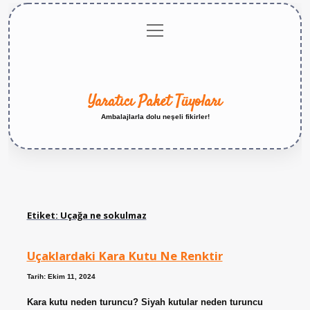
menüyü
Anasayfa
Gizlilik
Yasal
Hakkımızda
aç
Politikası
Uyarı
Yaratıcı Paket Tüyoları
Ambalajlarla dolu neşeli fikirler!
Etiket:
Uçağa ne sokulmaz
Uçaklardaki Kara Kutu Ne Renktir
Tarih: Ekim 11, 2024
Kara kutu neden turuncu? Siyah kutular neden turuncu