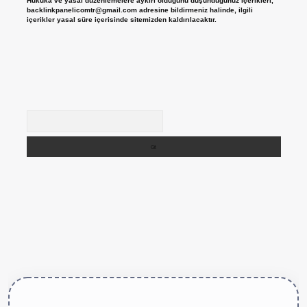
Hukuka ve yasal düzenlemelere aykırı olduğunu düşündüğünüz içerikleri,
backlinkpanelicomtr@gmail.com
adresine bildirmeniz halinde, ilgili
içerikler yasal süre içerisinde sitemizden kaldırılacaktır.
Arama
tps://betexper.live/