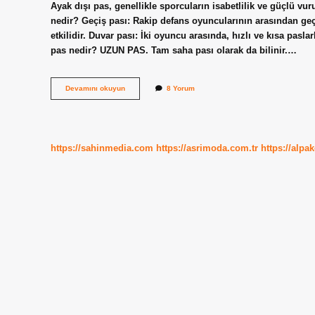
Ayak dışı pas, genellikle sporcuların isabetlilik ve güçlü v
nedir? Geçiş pası: Rakip defans oyuncularının arasından ge
etkilidir. Duvar pası: İki oyuncu arasında, hızlı ve kısa pasl
pas nedir? UZUN PAS. Tam saha pası olarak da bilinir.…
Futbolda
Devamını okuyun
8 Yorum
Pas
Çeşitleri
Nelerdir
https://sahinmedia.com
https://asrimoda.com.tr
https://alpa