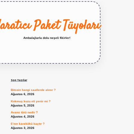
aratıcı Paket Tüyoları
Ambalajlarla dolu neşeli fikirler!
Sidebar
https://betexper.live/
Son Yazılar
Bitcoin hangi saatlerde alınır ?
Ağustos 6, 2026
Kokmuş kuzu eti yenir mi ?
Ağustos 5, 2026
Avans türü nedir ?
Ağustos 4, 2026
6’nın karekökü kaçtır ?
Ağustos 3, 2026