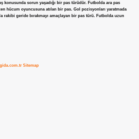
uruş konusunda sorun yaşadığı bir pas türüdür. Futbolda ara pas
çen hücum oyuncusuna atılan bir pas. Gol pozisyonları yaratmada
arla rakibi geride bırakmayı amaçlayan bir pas türü. Futbolda uzun
kgida.com.tr
Sitemap