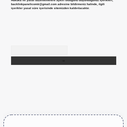
Hukuka ve yasal düzenlemelere aykırı olduğunu düşündüğünüz içerikleri,
backlinkpanelicomtr@gmail.com
adresine bildirmeniz halinde, ilgili
içerikler yasal süre içerisinde sitemizden kaldırılacaktır.
Arama
ttps://betexper.live/