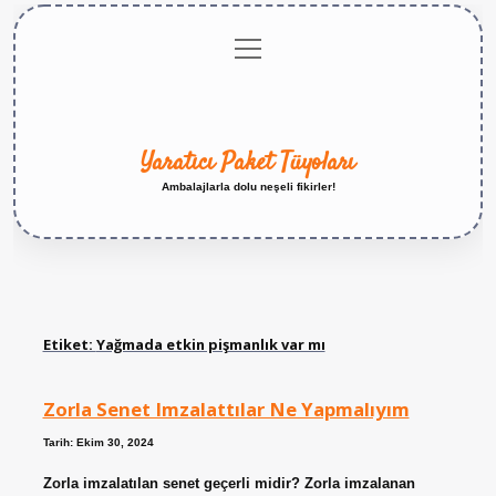
menüyü
Anasayfa
Gizlilik
Yasal
Hakkımızda
aç
Politikası
Uyarı
Yaratıcı Paket Tüyoları
Ambalajlarla dolu neşeli fikirler!
Etiket:
Yağmada etkin pişmanlık var mı
Zorla Senet Imzalattılar Ne Yapmalıyım
Tarih: Ekim 30, 2024
Zorla imzalatılan senet geçerli midir? Zorla imzalanan