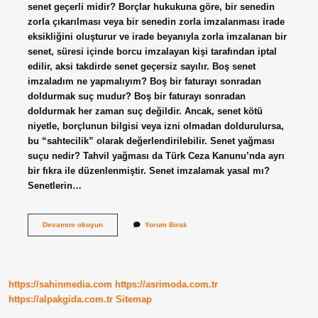
senet geçerli midir? Borçlar hukukuna göre, bir senedin
zorla çıkarılması veya bir senedin zorla imzalanması irade
eksikliğini oluşturur ve irade beyanıyla zorla imzalanan bir
senet, süresi içinde borcu imzalayan kişi tarafından iptal
edilir, aksi takdirde senet geçersiz sayılır. Boş senet
imzaladım ne yapmalıyım? Boş bir faturayı sonradan
doldurmak suç mudur? Boş bir faturayı sonradan
doldurmak her zaman suç değildir. Ancak, senet kötü
niyetle, borçlunun bilgisi veya izni olmadan doldurulursa,
bu “sahtecilik” olarak değerlendirilebilir. Senet yağması
suçu nedir? Tahvil yağması da Türk Ceza Kanunu’nda ayrı
bir fıkra ile düzenlenmiştir. Senet imzalamak yasal mı?
Senetlerin…
Zorla
Devamını okuyun
Yorum Bırak
Senet
Imzalattılar
Ne
Yapmalıyım
https://sahinmedia.com
https://asrimoda.com.tr
https://alpakgida.com.tr
Sitemap