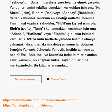
“Yehova”dır. Bu ismi gereksiz yere telaffuz etmek yasaktır.
Yahudiler ismini telaffuz etmekten korktukları için ona “Ha-
Shem” (İsim), Elohim (Rab) veya “Adonay” (Rabbimiz)
derler. Yahudiler Tanrı’nın en sevdiği millettir. İbranice
Tanrı nasıl yazılır? Yahudiler, YHVH’nin kişisel ismi olan
Eloh’u (אֱלֹהִים‎ “Tanrı”) kullanmaktan kaçınmak için ona
“Adonai”, “HaShem” veya “Elohim” gibi sıfat isimleri
verdiler. YHVH’yi ünlü harflerle yeniden telaffuz etmeye
çalışmak, aksandan aksana değişen sonuçlar doğurur;
örneğin Yahweh, Jehovah, Yehovih. İncilde tanrının adı
nedir? Eski Ahit, İncil ve Kuran’da farklı isimlerle anılan
Tanrı kavramı, bu kitapları kutsal sayan dinlerin de
merkezindedir. Bu kitaplar arasında…
Ibranice
Devamını okuyun
Yorum Bırak
Tanrı
Ne
Demek
https://sahinmedia.com
https://asrimoda.com.tr
https://alpakgida.com.tr
Sitemap