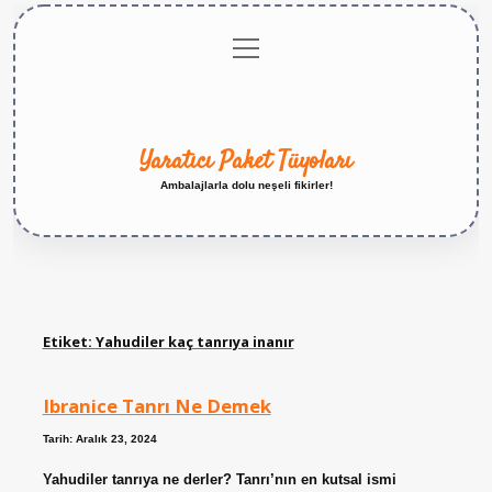
menüyü
Anasayfa
Gizlilik
Yasal
Hakkımızda
aç
Politikası
Uyarı
Yaratıcı Paket Tüyoları
Ambalajlarla dolu neşeli fikirler!
Etiket:
Yahudiler kaç tanrıya inanır
Ibranice Tanrı Ne Demek
Tarih: Aralık 23, 2024
Yahudiler tanrıya ne derler? Tanrı’nın en kutsal ismi