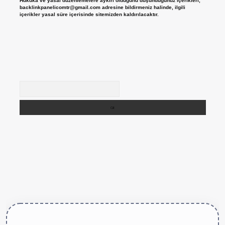
Hukuka ve yasal düzenlemelere aykırı olduğunu düşündüğünüz içerikleri,
backlinkpanelicomtr@gmail.com
adresine bildirmeniz halinde, ilgili
içerikler yasal süre içerisinde sitemizden kaldırılacaktır.
Arama
tps://betexper.live/