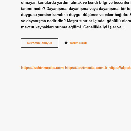
olmayan konularda yardım almak ve kendi bilgi ve becerileri
tanımı nedir? Dayanışma, dayanışma veya dayanışma; bir toplu
duygusu yaratan karşılıklı duygu, düşünce ve çıkar bağıdır. 
ve dayanışma nedir din? Meşru sınırlar içinde, gönüllü olara
mevcut kaynakları sunma eğilimi. Genellikle iyi işler ve…
Yardımlaşma
Devamını okuyun
Yorum Bırak
Ve
Dayanışma
Nedir
Özet
https://sahinmedia.com
https://asrimoda.com.tr
https://alpa