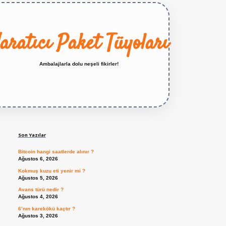
aratıcı Paket Tüyoları
Ambalajlarla dolu neşeli fikirler!
Sidebar
https://betexper.live/
Son Yazılar
Bitcoin hangi saatlerde alınır ?
Ağustos 6, 2026
Kokmuş kuzu eti yenir mi ?
Ağustos 5, 2026
Avans türü nedir ?
Ağustos 4, 2026
6’nın karekökü kaçtır ?
Ağustos 3, 2026