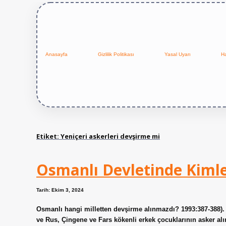
Anasayfa
Gizlilik Politikası
Yasal Uyarı
H
Etiket:
Yeniçeri askerleri devşirme mi
Osmanlı Devletinde Kiml
Tarih: Ekim 3, 2024
Osmanlı hangi milletten devşirme alınmazdı? 1993:387-388). A
ve Rus, Çingene ve Fars kökenli erkek çocuklarının asker alımı