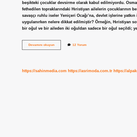
beşikteki çocuklar devsirme olarak kabul edilmiyordu. Osma
fethedilen topraklarındaki Hıristiyan ailelerin çocuklarının be
savaşçı ruhlu iseler Yeniçeri Ocağı’na, devlet işlerine yatkı
uygulanırken nelere dikkat edilmiştir? Örneğin, Hıristiyan so
bir oğul ve bir aileden iki oğuldan sadece bir oğul seçildi; 
Osmanlı
Devamını okuyun
12 Yorum
Devletinde
Kimler
Devşirme
Olarak
Alınamaz
https://sahinmedia.com
https://asrimoda.com.tr
https://alpa