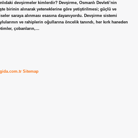
nlıdaki devşirmeler kimlerdir? Devşirme, Osmanlı Devleti’nin
şte birinin alınarak yeteneklerine göre yetiştirilmesi; güçlü ve
n iseler saraya alınması esasına dayanıyordu. Devşirme sistemi
ylularının ve rahiplerin oğullarına öncelik tanındı, her kırk haneden
yetimler, çobanların,…
kgida.com.tr
Sitemap