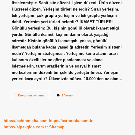
listelenmiştir: Sabit site düzeni. İşlem düzeni. Ürün düzeni.
Hücresel düzen. Yerleşim türleri nelerdir? Sıralı yerleşim,
tek yerleşim, çok gruplu yerleşim ve tek gruplu yerleşim
dahil. Yerleşim yeri türleri nelerdir? İKAMET TÜRLERİ
Gönüllü yerleşim: Bu, kişinin gönüllü olarak ikamet ettiği
yerdir. Gönüllü ikamet, kişinin daimi olarak yaşadığı
adrestir. Kişinin gönüllü ikametgahı yoksa, gönüllü
ikametgah bulana kadar yaşadığı adrestir. Yerleşim sistemi
nedir? Yerleşim sözleşmesi: Yerleşime konu alanın arazi
kullanım özelliklerine göre planlanması ve alana
işletmelerin, tarım arazilerinin ve sosyal hizmet
merkezlerinin düzenli bir şekilde yerleştirilmesi. Yerleşim
yerleri kaça ayrılır? Ülkemizde nüfusu 10.000’den az olan…
Yerleşim
Devamını okuyun
3 Yorum
Şekli
Nedir
https://sahinmedia.com
https://asrimoda.com.tr
https://alpakgida.com.tr
Sitemap