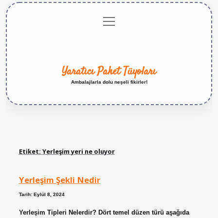
menüyü
Anasayfa
Gizlilik
Yasal
Hakkımızda
aç
Politikası
Uyarı
Yaratıcı Paket Tüyoları
Ambalajlarla dolu neşeli fikirler!
Etiket:
Yerleşim yeri ne oluyor
Yerleşim Şekli Nedir
Tarih: Eylül 8, 2024
Yerleşim Tipleri Nelerdir? Dört temel düzen türü aşağıda