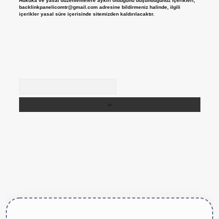
Hukuka ve yasal düzenlemelere aykırı olduğunu düşündüğünüz içerikleri,
backlinkpanelicomtr@gmail.com
adresine bildirmeniz halinde, ilgili
içerikler yasal süre içerisinde sitemizden kaldırılacaktır.
Arama
ttps://betexper.live/