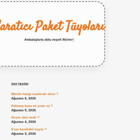
aratıcı Paket Tüyoları
Ambalajlarla dolu neşeli fikirler!
Sidebar
https://betexper.live/
Son Yazılar
Bitcoin hangi saatlerde alınır ?
Ağustos 6, 2026
Kokmuş kuzu eti yenir mi ?
Ağustos 5, 2026
Avans türü nedir ?
Ağustos 4, 2026
6’nın karekökü kaçtır ?
Ağustos 3, 2026