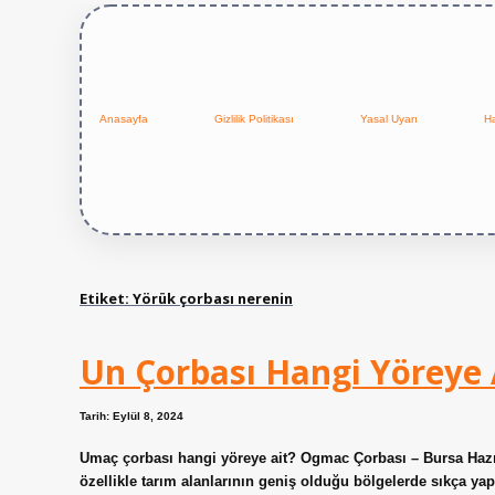
Anasayfa
Gizlilik Politikası
Yasal Uyarı
H
Etiket:
Yörük çorbası nerenin
Un Çorbası Hangi Yöreye 
Tarih: Eylül 8, 2024
Umaç çorbası hangi yöreye ait? Ogmac Çorbası – Bursa Hazı
özellikle tarım alanlarının geniş olduğu bölgelerde sıkça yapı