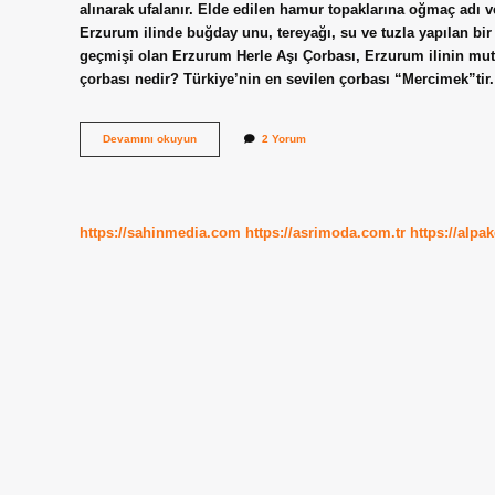
alınarak ufalanır. Elde edilen hamur topaklarına oğmaç adı ve
Erzurum ilinde buğday unu, tereyağı, su ve tuzla yapılan bir ç
geçmişi olan Erzurum Herle Aşı Çorbası, Erzurum ilinin mutf
çorbası nedir? Türkiye’nin en sevilen çorbası “Mercimek”ti
Un
Devamını okuyun
2 Yorum
Çorbası
Hangi
Yöreye
Ait
https://sahinmedia.com
https://asrimoda.com.tr
https://alpa