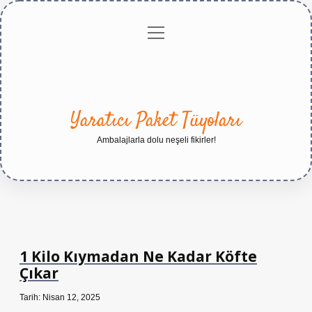
menüyü
Anasayfa
Gizlilik
Yasal
Hakkımızda
aç
Politikası
Uyarı
Yaratıcı Paket Tüyoları
Ambalajlarla dolu neşeli fikirler!
1 Kilo Kıymadan Ne Kadar Köfte
Çıkar
Tarih: Nisan 12, 2025