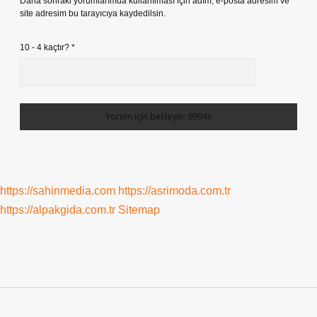
Daha sonraki yorumlarımda kullanılması için adım, e-posta adresim ve
site adresim bu tarayıcıya kaydedilsin.
10 - 4 kaçtır?
*
https://sahinmedia.com
https://asrimoda.com.tr
https://alpakgida.com.tr
Sitemap