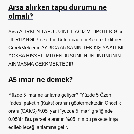
Arsa alırken tapu durumu ne
olmalı?
Arsa ALIRKEN TAPU ÜZINE HACIZ VE IPOTEK Gibi
HERHANGI Bir Şerhin Bulunmadınin Kontrol Edilmesi
GerekMektedir. AYRICA ARSANIN TEK KIŞIYA AIT MI
YOKSA HISSELI MI RENDUSUNUNUNUNUNUNIN
AINMASMA GEKKMEKTEDIR.
A5 imar ne demek?
Yüzde 5 imar ne anlama geliyor? “Yüzde 5 Özen
ifadesi paketin (Kaks) oranını göstermektedir. Öncelik
oranı (CAKS) %05, yani “yüzde 5 imar” grafiğinde
0.05’tir. Bu, parsel alanının %05’inin bu pakette inşa
edilebileceği anlamına gelir.