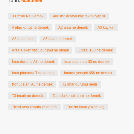
Tarih:
Makaleler
3 Emsal Ne Demek
400 m2 arsaya kaç m2 ev yapılır
A plus konut ne demek
A2 arsa ne demek
A3 kaç kat
A3 ne demek
A5 imar ne demek
Arsa alırken tapu durumu ne olmalı
Emsal 160 ne demek
İmar durumu A3 ne demek
İmar planında S3 ne demek
İmar planında T ne demek
İmarda yençok 650 ne demek
Konut alani A3 ne demek
T2 imar durumu nedir
T3 imarlı ne demek
Tapuda konut alanı ne demek
Ticari arsa konuta çevrilir mi
Turizm imarı yüzde kaç