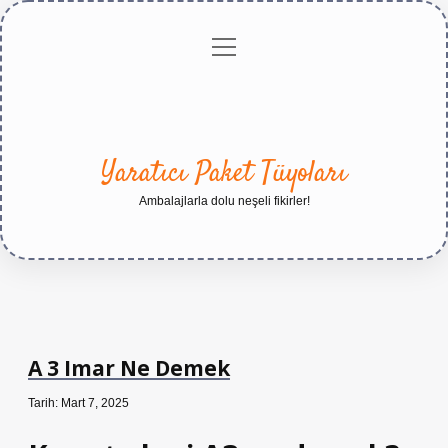
menüyü
Anasayfa
Gizlilik
Yasal
Hakkımızda
aç
Politikası
Uyarı
Yaratıcı Paket Tüyoları
Ambalajlarla dolu neşeli fikirler!
A 3 Imar Ne Demek
Tarih: Mart 7, 2025