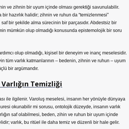
enin ve zihnin bir uyum içinde olması gerektiği savunulabilir.
 bir hazırlık halidir; zihnin ve ruhun da “temizlenmesi”
saf bir şekilde alma sürecinin bir parçasıdır. Abdestsiz bir
şimin mümkün olup olmadığı konusunda epistemolojik bir soru
ardımcı olup olmadığı, kişisel bir deneyim ve inanç meselesidir.
reyin tüm varlık katmanlarının – bedenin, zihnin ve ruhun – uyum
üçlü bir argümandır.
 Varlığın Temizliği
ğası ile ilgilenir. Varoluş meselesi, insanın her yönüyle dünyaya
Suresi okunabilir mi sorusu, ontolojik düzeyde, insanın varlık
arlığın saf olabilmesi, beden, zihin ve ruhun bir uyum içinde
lidir; varlık, bu ritüel ile daha temiz ve düzenli bir hale gelir.