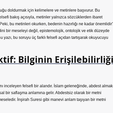
oşluğu doldurmak için kelimelere ve metinlere başvurur. Bu
Felsefi bakış açısıyla, metinler yalnızca sözcüklerden ibaret
r. Peki, bu metinleri okurken, bedenin hazırlığı ne kadar önemlidir
i bir meseleyi değil, epistemolojik, ontolojik ve etik düzeyde
 yazı, bu soruyu üç farklı felsefi açıdan tartışarak okuyucuyu
f: Bilginin Erişilebilirliğ
ını inceleyen felsefi bir alandır. İslam geleneğinde, abdest almak
sal bir saflaşma anlamına gelir. Abdestsiz olarak bir metni
eseledir. İnşirah Suresi gibi manevi anlam taşıyan bir metni