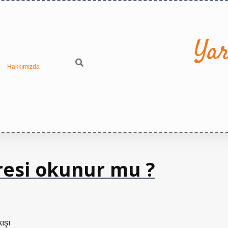
Yar
Hakkımızda
resi okunur mu ?
ışı