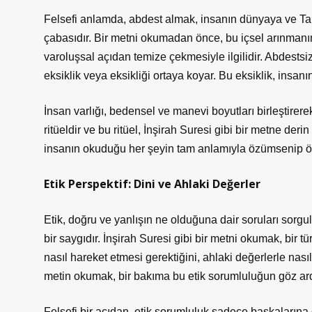
Felsefi anlamda, abdest almak, insanın dünyaya ve Tan
çabasıdır. Bir metni okumadan önce, bu içsel arınmanın
varoluşsal açıdan temize çekmesiyle ilgilidir. Abdestsi
eksiklik veya eksikliği ortaya koyar. Bu eksiklik, insan
İnsan varlığı, bedensel ve manevi boyutları birleştire
ritüeldir ve bu ritüel, İnşirah Suresi gibi bir metne der
insanın okuduğu her şeyin tam anlamıyla özümsenip ö
Etik Perspektif: Dini ve Ahlaki Değerler
Etik, doğru ve yanlışın ne olduğuna dair soruları sorgu
bir saygıdır. İnşirah Suresi gibi bir metni okumak, bir 
nasıl hareket etmesi gerektiğini, ahlaki değerlerle nasıl
metin okumak, bir bakıma bu etik sorumluluğun göz ard
Felsefi bir açıdan, etik sorumluluk sadece başkalarına 