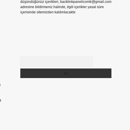
düşündüğünüz içerikleri,
backlinkpanelicomtr@gmail.com
adresine bildirmeniz halinde, ilgili içerikler yasal süre
içerisinde sitemizden kaldırılacaktır.
Arama
n
e