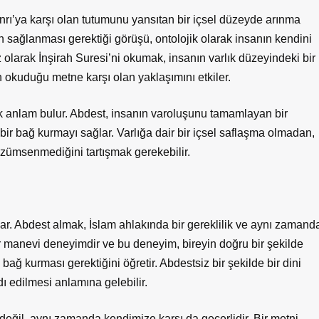
rı’ya karşı olan tutumunu yansıtan bir içsel düzeyde arınma
 sağlanması gerektiği görüşü, ontolojik olarak insanın kendini
z olarak İnşirah Suresi’ni okumak, insanın varlık düzeyindeki bir
ın okuduğu metne karşı olan yaklaşımını etkiler.
rek anlam bulur. Abdest, insanın varoluşunu tamamlayan bir
in bir bağ kurmayı sağlar. Varlığa dair bir içsel saflaşma olmadan,
zümsenmediğini tartışmak gerekebilir.
lar. Abdest almak, İslam ahlakında bir gereklilik ve aynı zamand
tür manevi deneyimdir ve bu deneyim, bireyin doğru bir şekilde
 bağ kurması gerektiğini öğretir. Abdestsiz bir şekilde bir dini
ı edilmesi anlamına gelebilir.
değil, aynı zamanda kendimize karşı da geçerlidir. Bir metni