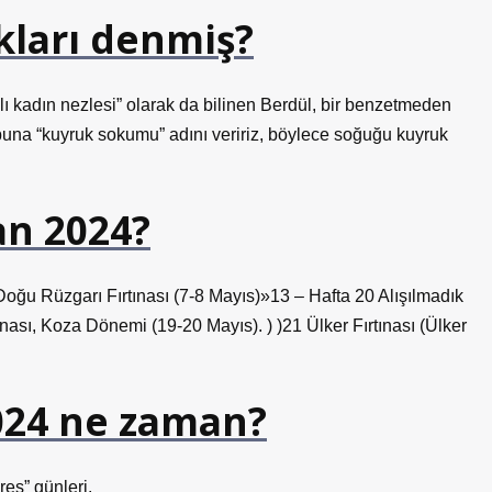
ları denmiş?
dın nezlesi” olarak da bilinen Berdül, bir benzetmeden
buna “kuyruk sokumu” adını veririz, böylece soğuğu kuyruk
an 2024?
oğu Rüzgarı Fırtınası (7-8 Mayıs)»13 – Hafta 20 Alışılmadık
ası, Koza Dönemi (19-20 Mayıs). ) )21 Ülker Fırtınası (Ülker
2024 ne zaman?
res” günleri.