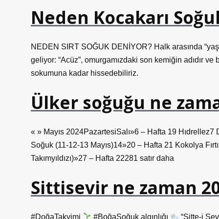
Neden Kocakarı Soğuk
NEDEN SIRT SOĞUK DENİYOR? Halk arasında “yaşlı ka
geliyor: “Acüz”, omurgamızdaki son kemiğin adıdır ve 
sokumuna kadar hissedebiliriz.
Ülker soğuğu ne zam
« » Mayıs 2024PazartesiSalı»6 – Hafta 19 Hıdrellez7 D
Soğuk (11-12-13 Mayıs)14»20 – Hafta 21 Kokolya Fırtın
Takımyıldızı)»27 – Hafta 22281 satır daha
Sittisevir ne zaman 
#DoğaTakvimi
#BoğaSoğuk algınlığı
“Sitte-i Sev