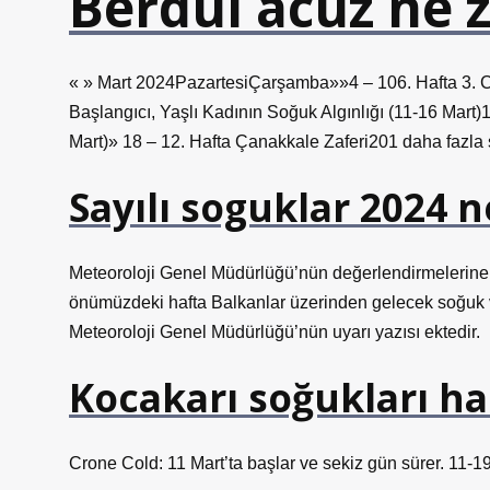
Berdül acüz ne 
« » Mart 2024PazartesiÇarşamba»»4 – 106. Hafta 3. C
Başlangıcı, Yaşlı Kadının Soğuk Algınlığı (11-16 Mart)1
Mart)» 18 – 12. Hafta Çanakkale Zaferi201 daha fazla s
Sayılı soguklar 2024 
Meteoroloji Genel Müdürlüğü’nün değerlendirmelerine g
önümüzdeki hafta Balkanlar üzerinden gelecek soğuk ve y
Meteoroloji Genel Müdürlüğü’nün uyarı yazısı ektedir.
Kocakarı soğukları ha
Crone Cold: 11 Mart’ta başlar ve sekiz gün sürer. 11-1