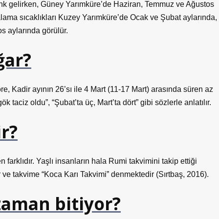
enk gelirken, Güney Yarımküre’de Haziran, Temmuz ve Ağustos
talama sıcaklıkları Kuzey Yarımküre’de Ocak ve Şubat aylarında,
 aylarında görülür.
ğar?
, Kadir ayının 26’sı ile 4 Mart (11-17 Mart) arasında süren az
 gök taciz oldu”, “Şubat’ta üç, Mart’ta dört” gibi sözlerle anlatılır.
r?
arklıdır. Yaşlı insanların hala Rumi takvimini takip ettiği
 ve takvime “Koca Karı Takvimi” denmektedir (Sırtbaş, 2016).
 zaman bitiyor?