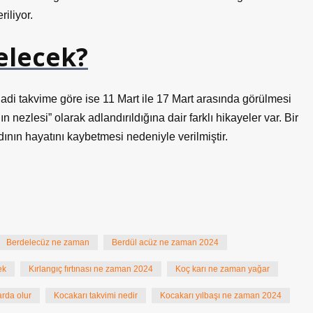
iliyor.
elecek?
adi takvime göre ise 11 Mart ile 17 Mart arasında görülmesi
nezlesi” olarak adlandırıldığına dair farklı hikayeler var. Bir
ının hayatını kaybetmesi nedeniyle verilmiştir.
Berdelecüz ne zaman
Berdül acüz ne zaman 2024
ek
Kırlangıç fırtınası ne zaman 2024
Koç karı ne zaman yağar
arda olur
Kocakarı takvimi nedir
Kocakarı yılbaşı ne zaman 2024