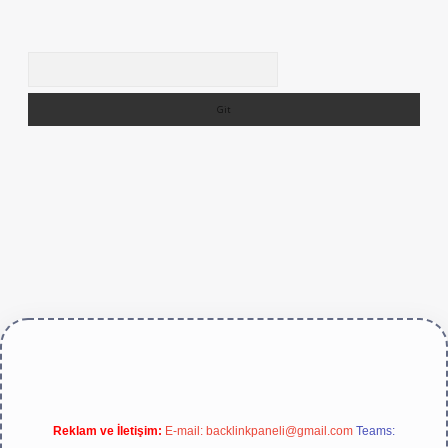
Arama
/betexper.live/
Reklam ve İletişim:
E-mail:
backlinkpaneli@gmail.com
Teams: