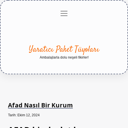
menüyü
Anasayfa
Gizlilik
Yasal
Hakkımızda
aç
Politikası
Uyarı
Yaratıcı Paket Tüyoları
Ambalajlarla dolu neşeli fikirler!
Afad Nasıl Bir Kurum
Tarih: Ekim 12, 2024