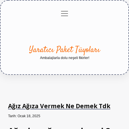
menüyü
Anasayfa
Gizlilik
Yasal
Hakkımızda
aç
Politikası
Uyarı
Yaratıcı Paket Tüyoları
Ambalajlarla dolu neşeli fikirler!
Ağız Ağıza Vermek Ne Demek Tdk
Tarih: Ocak 18, 2025