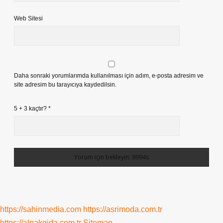
Web Sitesi
Daha sonraki yorumlarımda kullanılması için adım, e-posta adresim ve
site adresim bu tarayıcıya kaydedilsin.
5 + 3 kaçtır?
*
https://sahinmedia.com
https://asrimoda.com.tr
https://alpakgida.com.tr
Sitemap