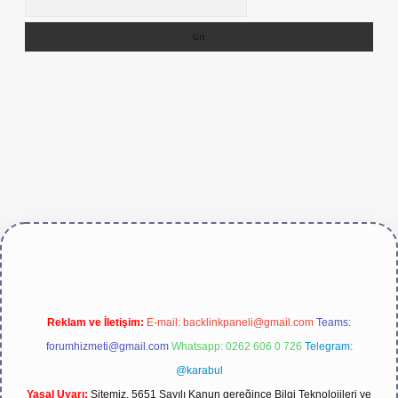
ve/
Reklam ve İletişim:
E-mail:
backlinkpaneli@gmail.com
Teams:
forumhizmeti@gmail.com
Whatsapp: 0262 606 0 726
Telegram:
@karabul
Yasal Uyarı:
Sitemiz, 5651 Sayılı Kanun gereğince Bilgi Teknolojileri ve