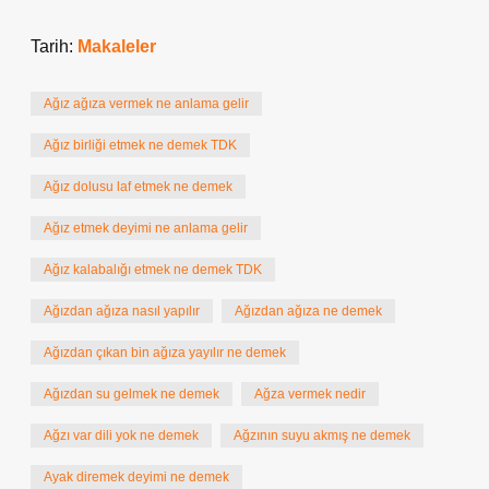
Tarih:
Makaleler
Ağız ağıza vermek ne anlama gelir
Ağız birliği etmek ne demek TDK
Ağız dolusu laf etmek ne demek
Ağız etmek deyimi ne anlama gelir
Ağız kalabalığı etmek ne demek TDK
Ağızdan ağıza nasıl yapılır
Ağızdan ağıza ne demek
Ağızdan çıkan bin ağıza yayılır ne demek
Ağızdan su gelmek ne demek
Ağza vermek nedir
Ağzı var dili yok ne demek
Ağzının suyu akmış ne demek
Ayak diremek deyimi ne demek