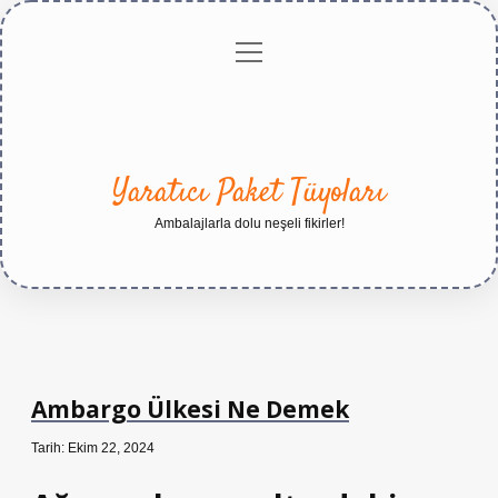
menüyü
Anasayfa
Gizlilik
Yasal
Hakkımızda
aç
Politikası
Uyarı
Yaratıcı Paket Tüyoları
Ambalajlarla dolu neşeli fikirler!
Ambargo Ülkesi Ne Demek
Tarih: Ekim 22, 2024