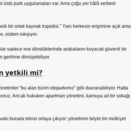
ol üstü park uygulamaları var. Ama çoğu yer hâlâ serbest
sik bir ortak kaynak trajedisi.” Yani herkesin erişimine açık ama
, sistem sıkışıyor.
nlar sadece eve döndüklerinde arabalarını koyacak güvenli bir
an gerilime dönüşebiliyor.
 yetkili mi?
netimler “bu alan bizim otoparkımız” gibi davranabiliyor. Hatta
rüyoruz. Ancak hukuken apartman yönetimi, kamuya ait bir sokağı
abı burada tekrar ortaya çıkıyor: yönetimin böyle bir mülkiyet