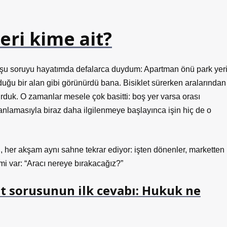
ri kime ait?
 şu soruyu hayatımda defalarca duydum: Apartman önü park yer
uğu bir alan gibi görünürdü bana. Bisiklet sürerken aralarından
urduk. O zamanlar mesele çok basitti: boş yer varsa orası
lanlamasıyla biraz daha ilgilenmeye başlayınca işin hiç de o
 her akşam aynı sahne tekrar ediyor: işten dönenler, marketten
mi var: “Aracı nereye bırakacağız?”
t sorusunun ilk cevabı: Hukuk ne