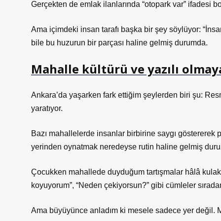
Gerçekten de emlak ilanlarında “otopark var” ifadesi 
Ama içimdeki insan tarafı başka bir şey söylüyor: “İnsan
bile bu huzurun bir parçası haline gelmiş durumda.
Mahalle kültürü ve yazılı olmay
Ankara’da yaşarken fark ettiğim şeylerden biri şu: Res
yaratıyor.
Bazı mahallelerde insanlar birbirine saygı göstererek p
yerinden oynatmak neredeyse rutin haline gelmiş dur
Çocukken mahallede duyduğum tartışmalar hâlâ kulakl
koyuyorum”, “Neden çekiyorsun?” gibi cümleler sıradan
Ama büyüyünce anladım ki mesele sadece yer değil. M