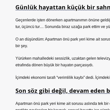
Günlük hayattan küçük bir sah
Geçenlerde işten dönerken apartmanımın önüne geldiğim
tur, üçüncü tur… Sonunda biraz uzağa park ettim ve y
O an düşündüm: Apartman önü park yeri kime ait sorusu
bir şey.
Yürürken mahalledeki sessizlik, uzaktan gelen televiz
etrafında dönen büyük bir hayatın parçasıydı.
İçimdeki ekonomi tarafı “verimlilik kaybı” dedi. İçimde
Son söz gibi değil, devam eden b
Apartman önü park yeri kime ait sorusu aslında tek bi