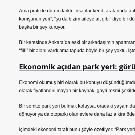
Ama pratikte durum farklı. İnsanlar kendi aralarında an
komşunun yeri”, “şu da bizim aileye ait gibi” diye bir
başka bir şey kuruyor.
Bir keresinde Ankara’da eski bir arkadaşımın apartmanı
“fiili” bir alanı vardı ama tapuda böyle bir şey yoktu. İşt
Ekonomik açıdan park yeri: gör
Ekonomi okumuş biri olarak bu konuyu düşündüğümde pa
olarak fiyatlandırılmayan bir kaynak, gayri resmi şekil
Bir semtte park yeri bulmak kolaysa, oradaki yaşam dah
dönüyor ya da otoparkı olan evlere daha fazla kira öde
İçimdeki ekonomi tarafı bunu şöyle özetliyor: “Park yer