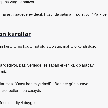
boşuna vurgulanmıyor.
lar artık sadece ev değil, huzur da satın almak istiyor.” Park yer
an kurallar
mi kurallar ne kadar net olursa olsun, mahalle kendi düzenini
ark ediyor. Bazı yerlerde ise sabah erken kalkıp arabayı
umda.
arımda: “Orası benim yerimdi”, “Ben her gün buraya
 sohbetlerin parçasıydı.
esele aidiyet duygusu.