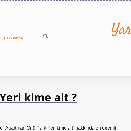
Yar
Hakkımızda
eri kime ait ?
te “Apartman Önü Park Yeri kime ait” hakkında en önemli