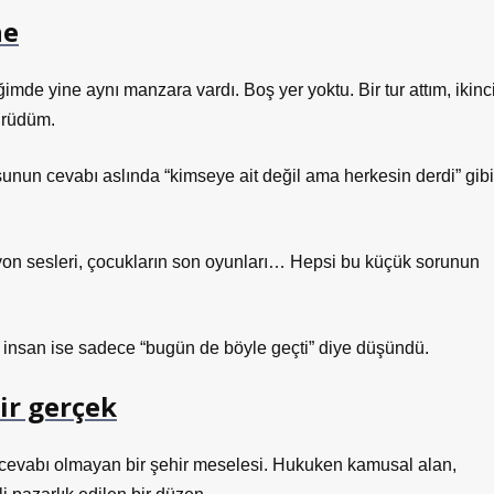
ne
de yine aynı manzara vardı. Boş yer yoktu. Bir tur attım, ikinc
ürüdüm.
nun cevabı aslında “kimseye ait değil ama herkesin derdi” gibi
yon sesleri, çocukların son oyunları… Hepsi bu küçük sorunun
ki insan ise sadece “bugün de böyle geçti” diye düşündü.
ir gerçek
r cevabı olmayan bir şehir meselesi. Hukuken kamusal alan,