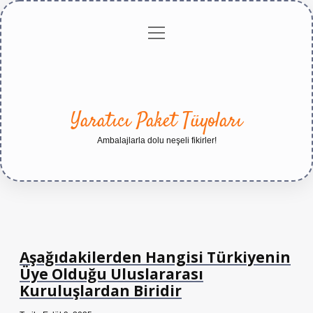
menüyü
Anasayfa
Gizlilik
Yasal
Hakkımızda
aç
Politikası
Uyarı
Yaratıcı Paket Tüyoları
Ambalajlarla dolu neşeli fikirler!
Aşağıdakilerden Hangisi Türkiyenin
Üye Olduğu Uluslararası
Kuruluşlardan Biridir