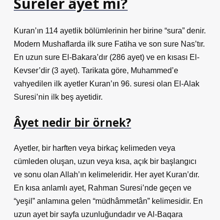
Sureler âyet mi?
Kuran’ın 114 ayetlik bölümlerinin her birine “sura” denir.
Modern Mushaflarda ilk sure Fatiha ve son sure Nas’tır.
En uzun sure El-Bakara’dır (286 ayet) ve en kısası El-
Kevser’dir (3 ayet). Tarikata göre, Muhammed’e
vahyedilen ilk ayetler Kuran’ın 96. suresi olan El-Alak
Suresi’nin ilk beş ayetidir.
Âyet nedir bir örnek?
Ayetler, bir harften veya birkaç kelimeden veya
cümleden oluşan, uzun veya kısa, açık bir başlangıcı
ve sonu olan Allah’ın kelimeleridir. Her ayet Kuran’dır.
En kısa anlamlı ayet, Rahman Suresi’nde geçen ve
“yeşil” anlamına gelen “müdhâmmetân” kelimesidir. En
uzun ayet bir sayfa uzunluğundadır ve Al-Baqara