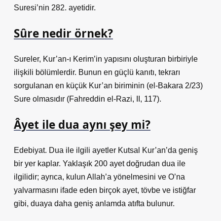
Suresi’nin 282. ayetidir.
Sûre nedir örnek?
Sureler, Kur’an-ı Kerim’in yapısını oluşturan birbiriyle
ilişkili bölümlerdir. Bunun en güçlü kanıtı, tekrarı
sorgulanan en küçük Kur’an biriminin (el-Bakara 2/23)
Sure olmasıdır (Fahreddin el-Razi, II, 117).
Âyet ile dua aynı şey mi?
Edebiyat. Dua ile ilgili ayetler Kutsal Kur’an’da geniş
bir yer kaplar. Yaklaşık 200 ayet doğrudan dua ile
ilgilidir; ayrıca, kulun Allah’a yönelmesini ve O’na
yalvarmasını ifade eden birçok ayet, tövbe ve istiğfar
gibi, duaya daha geniş anlamda atıfta bulunur.