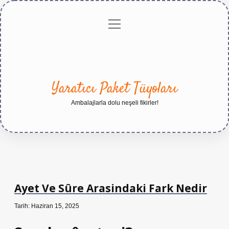
menüyü
Anasayfa
Gizlilik
Yasal
Hakkımızda
aç
Politikası
Uyarı
Yaratıcı Paket Tüyoları
Ambalajlarla dolu neşeli fikirler!
Ayet Ve Sûre Arasindaki Fark Nedir
Tarih: Haziran 15, 2025