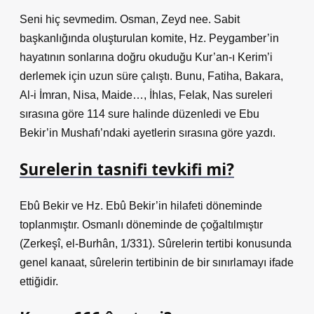
Seni hiç sevmedim. Osman, Zeyd nee. Sabit
başkanlığında oluşturulan komite, Hz. Peygamber’in
hayatının sonlarına doğru okuduğu Kur’an-ı Kerim’i
derlemek için uzun süre çalıştı. Bunu, Fatiha, Bakara,
Al-i İmran, Nisa, Maide…, İhlas, Felak, Nas sureleri
sırasına göre 114 sure halinde düzenledi ve Ebu
Bekir’in Mushafı’ndaki ayetlerin sırasına göre yazdı.
Surelerin tasnifi tevkifi mi?
Ebû Bekir ve Hz. Ebû Bekir’in hilafeti döneminde
toplanmıştır. Osmanlı döneminde de çoğaltılmıştır
(Zerkeşî, el-Burhân, 1/331). Sûrelerin tertibi konusunda
genel kanaat, sûrelerin tertibinin de bir sınırlamayı ifade
ettiğidir.