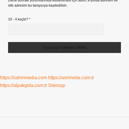
Daha sonraki yorumlarımda kullanılması için adım, e-posta adresim ve
site adresim bu tarayıcıya kaydedilsin.
10 - 4 kaçtır?
*
https://sahinmedia.com
https://asrimoda.com.tr
https://alpakgida.com.tr
Sitemap