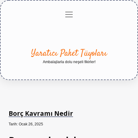
menüyü
Anasayfa
Gizlilik
Yasal
Hakkımızda
aç
Politikası
Uyarı
Yaratıcı Paket Tüyoları
Ambalajlarla dolu neşeli fikirler!
Borç Kavramı Nedir
Tarih: Ocak 26, 2025