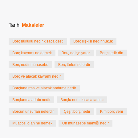
Tarih:
Makaleler
Borç hukuku nedir kısaca özeti
Borç ilişkisi nedir hukuk
Borç kavramı ne demek
Borç ne işe yarar
Borç nedir din
Borç nedir muhasebe
Borç türleri nelerdir
Borç ve alacak kavramı nedir
Borçlandırma ve alacaklandırma nedir
Borçlanma adabı nedir
Borçlu nedir kısaca tanımı
Borcun unsurlari nelerdir
Çeşit borç nedir
Kim borç verir
Muaccel olan ne demek
Ön muhasebe mantığı nedir