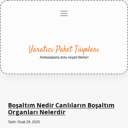
menüyü
Anasayfa
Gizlilik
Yasal
Hakkımızda
aç
Politikası
Uyarı
Yaratıcı Paket Tüyoları
Ambalajlarla dolu neşeli fikirler!
Boşaltım Nedir Canlıların Boşaltım
Organları Nelerdir
Tarih: Ocak 29, 2025