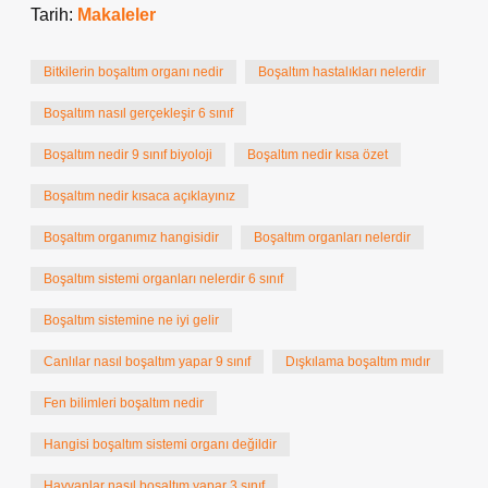
Tarih:
Makaleler
Bitkilerin boşaltım organı nedir
Boşaltım hastalıkları nelerdir
Boşaltım nasıl gerçekleşir 6 sınıf
Boşaltım nedir 9 sınıf biyoloji
Boşaltım nedir kısa özet
Boşaltım nedir kısaca açıklayınız
Boşaltım organımız hangisidir
Boşaltım organları nelerdir
Boşaltım sistemi organları nelerdir 6 sınıf
Boşaltım sistemine ne iyi gelir
Canlılar nasıl boşaltım yapar 9 sınıf
Dışkılama boşaltım mıdır
Fen bilimleri boşaltım nedir
Hangisi boşaltım sistemi organı değildir
Hayvanlar nasıl boşaltım yapar 3 sınıf