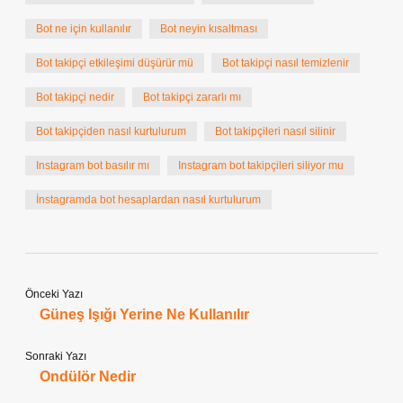
Bot ne için kullanılır
Bot neyin kısaltması
Bot takipçi etkileşimi düşürür mü
Bot takipçi nasıl temizlenir
Bot takipçi nedir
Bot takipçi zararlı mı
Bot takipçiden nasıl kurtulurum
Bot takipçileri nasıl silinir
Instagram bot basılır mı
Instagram bot takipçileri siliyor mu
İnstagramda bot hesaplardan nasıl kurtulurum
Önceki Yazı
Güneş Işığı Yerine Ne Kullanılır
Sonraki Yazı
Ondülör Nedir