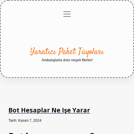
menüyü
Anasayfa
Gizlilik
Yasal
Hakkımızda
aç
Politikası
Uyarı
Yaratıcı Paket Tüyoları
Ambalajlarla dolu neşeli fikirler!
Bot Hesaplar Ne Işe Yarar
Tarih: Kasım 7, 2024