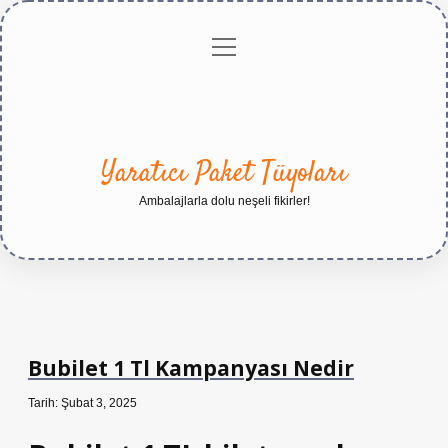
menüyü
Anasayfa
Gizlilik
Yasal
Hakkımızda
aç
Politikası
Uyarı
Yaratıcı Paket Tüyoları
Ambalajlarla dolu neşeli fikirler!
Bubilet 1 Tl Kampanyası Nedir
Tarih: Şubat 3, 2025