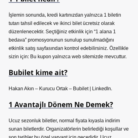
İşlemin sonunda, kredi kartınızdan yalnızca 1 biletin
tutarı tahsil edilecek ve ikinci bilet ücretsiz olarak
düzenlenecektir. Seçtiğiniz etkinlik için “1 alana 1
bedava” promosyonunun sunulup sunulmadığını
etkinlik satış sayfasından kontrol edebilirsiniz. Özellikle
sizin için: Bu kupon yalnızca web sitemizde mevcuttur.
Bubilet kime ait?
Hakan Akın – Kurucu Ortak – Bubilet | LinkedIn.
1 Avantajlı Dönem Ne Demek?
Ucuz sezonluk biletler, normal fiyata kıyasla indirim
sunan biletlerdir. Organizatörlerin belirlediği koşullar ve
son tarihler bu özel varyant için geçerlidir. Ucuz