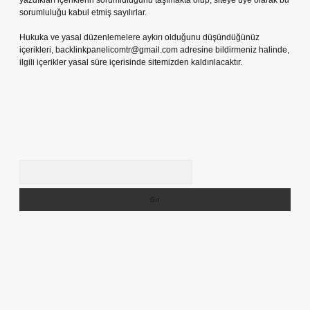
yazdıkları içeriklerin sorumluluğunu taşımakta olup, siteye üye olarak bu
sorumluluğu kabul etmiş sayılırlar.
Hukuka ve yasal düzenlemelere aykırı olduğunu düşündüğünüz
içerikleri,
backlinkpanelicomtr@gmail.com
adresine bildirmeniz halinde,
ilgili içerikler yasal süre içerisinde sitemizden kaldırılacaktır.
Arama