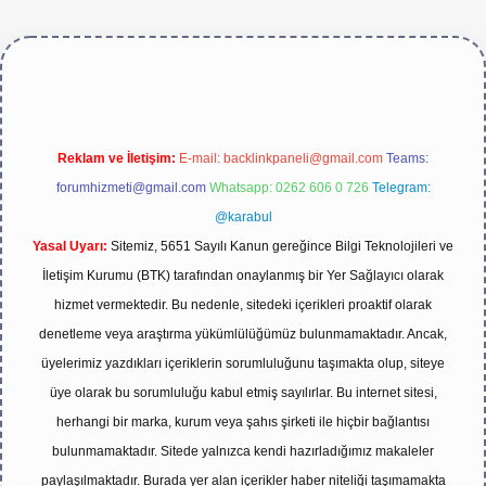
/
Reklam ve İletişim:
E-mail:
backlinkpaneli@gmail.com
Teams:
forumhizmeti@gmail.com
Whatsapp: 0262 606 0 726
Telegram:
@karabul
Yasal Uyarı:
Sitemiz, 5651 Sayılı Kanun gereğince Bilgi Teknolojileri ve
İletişim Kurumu (BTK) tarafından onaylanmış bir Yer Sağlayıcı olarak
hizmet vermektedir. Bu nedenle, sitedeki içerikleri proaktif olarak
denetleme veya araştırma yükümlülüğümüz bulunmamaktadır. Ancak,
üyelerimiz yazdıkları içeriklerin sorumluluğunu taşımakta olup, siteye
üye olarak bu sorumluluğu kabul etmiş sayılırlar. Bu internet sitesi,
herhangi bir marka, kurum veya şahıs şirketi ile hiçbir bağlantısı
bulunmamaktadır. Sitede yalnızca kendi hazırladığımız makaleler
paylaşılmaktadır. Burada yer alan içerikler haber niteliği taşımamakta