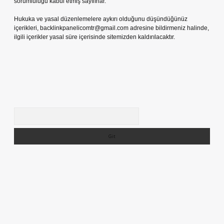
sorumluluğu kabul etmiş sayılırlar.
Hukuka ve yasal düzenlemelere aykırı olduğunu düşündüğünüz
içerikleri,
backlinkpanelicomtr@gmail.com
adresine bildirmeniz halinde,
ilgili içerikler yasal süre içerisinde sitemizden kaldırılacaktır.
Arama