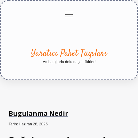
menüyü
Anasayfa
Gizlilik
Yasal
Hakkımızda
aç
Politikası
Uyarı
Yaratıcı Paket Tüyoları
Ambalajlarla dolu neşeli fikirler!
Bugulanma Nedir
Tarih: Haziran 28, 2025