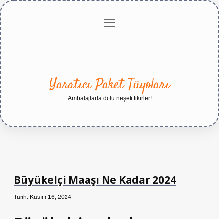
menüyü
Anasayfa
Gizlilik
Yasal
Hakkımızda
aç
Politikası
Uyarı
Yaratıcı Paket Tüyoları
Ambalajlarla dolu neşeli fikirler!
Büyükelçi Maaşı Ne Kadar 2024
Tarih: Kasım 16, 2024