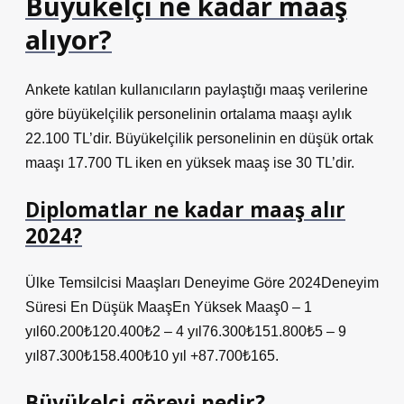
Büyükelçi ne kadar maaş
alıyor?
Ankete katılan kullanıcıların paylaştığı maaş verilerine
göre büyükelçilik personelinin ortalama maaşı aylık
22.100 TL’dir. Büyükelçilik personelinin en düşük ortak
maaşı 17.700 TL iken en yüksek maaş ise 30 TL’dir.
Diplomatlar ne kadar maaş alır
2024?
Ülke Temsilcisi Maaşları Deneyime Göre 2024Deneyim
Süresi En Düşük MaaşEn Yüksek Maaş0 – 1
yıl60.200₺120.400₺2 – 4 yıl76.300₺151.800₺5 – 9
yıl87.300₺158.400₺10 yıl +87.700₺165.
Büyükelçi görevi nedir?