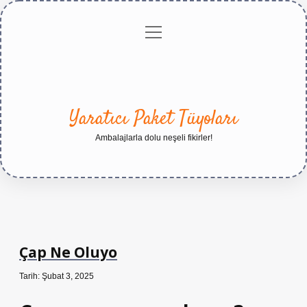
menüyü
Anasayfa
Gizlilik
Yasal
Hakkımızda
aç
Politikası
Uyarı
Yaratıcı Paket Tüyoları
Ambalajlarla dolu neşeli fikirler!
Çap Ne Oluyo
Tarih: Şubat 3, 2025