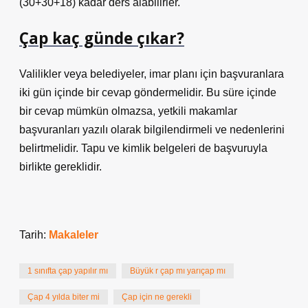
(30+30+18) kadar ders alabilirler.
Çap kaç günde çıkar?
Valilikler veya belediyeler, imar planı için başvuranlara
iki gün içinde bir cevap göndermelidir. Bu süre içinde
bir cevap mümkün olmazsa, yetkili makamlar
başvuranları yazılı olarak bilgilendirmeli ve nedenlerini
belirtmelidir. Tapu ve kimlik belgeleri de başvuruyla
birlikte gereklidir.
Tarih:
Makaleler
1 sınıfta çap yapılır mı
Büyük r çap mı yarıçap mı
Çap 4 yılda biter mi
Çap için ne gerekli