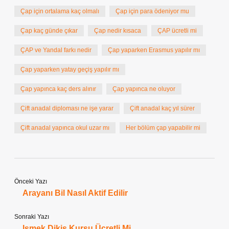
Çap için ortalama kaç olmalı
Çap için para ödeniyor mu
Çap kaç günde çıkar
Çap nedir kısaca
ÇAP ücretli mi
ÇAP ve Yandal farkı nedir
Çap yaparken Erasmus yapılır mı
Çap yaparken yatay geçiş yapılır mı
Çap yapınca kaç ders alınır
Çap yapınca ne oluyor
Çift anadal diploması ne işe yarar
Çift anadal kaç yıl sürer
Çift anadal yapınca okul uzar mı
Her bölüm çap yapabilir mi
Önceki Yazı
Arayanı Bil Nasıl Aktif Edilir
Sonraki Yazı
Ismek Dikiş Kursu Ücretli Mi