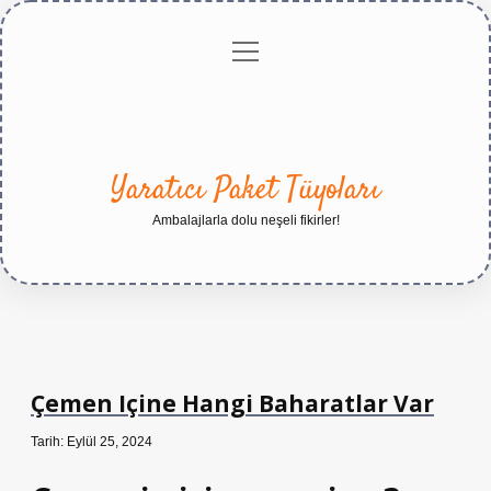
menüyü
Anasayfa
Gizlilik
Yasal
Hakkımızda
aç
Politikası
Uyarı
Yaratıcı Paket Tüyoları
Ambalajlarla dolu neşeli fikirler!
Çemen Içine Hangi Baharatlar Var
Tarih: Eylül 25, 2024