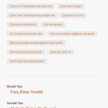
Çise ismi Türkiyede kaç tane var
Çise nasıl oluşur
Çisel ismi Türkiyede kaç kişide var
Çisel kız ismi mi
Çisenti mi çisenti mi
Çisi ne demek
Çiy hangi mevsimde olur
İnce ince yağan yağmura ne denir
Otizmli çocuğa tuvalet eğitimi nasıl verilir
Sencer ismi anlamı nedir
Seza kız ismi mi
Sezin ismi ne anlama gelir
Önceki Yazı
Fury Kime Yenildi
Sonraki Yazı