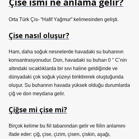
Çise ismi ne anlama gelir?
Orta Türk Çis- “Hafif Yağmur” kelimesinden gelişti.
Çise nasıl oluşur?
Ham, daha soğuk nesnelerde havadaki su buharının
konsantrasyonudur. Don, havadaki su buharı 0 ° C’nin
altındaki sıcaklıklarda bir sıvı haline geldiğinde ve
dünyadaki çok soğuk yüzeyi biriktirerek oluştuğunda
oluşur. Su buharının havada yüksek olduğu durumlarda
çiğ ve don meydana gelir.
Çiğse mi çise mi?
Birçok kelime bu fiil tabanından gelir ve fiilin anlamını
ifade eder: çiğ, çise, çizim, çisen, çiskin, aşağı,