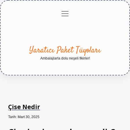
menüyü
Anasayfa
Gizlilik
Yasal
Hakkımızda
aç
Politikası
Uyarı
Yaratıcı Paket Tüyoları
Ambalajlarla dolu neşeli fikirler!
Çise Nedir
Tarih: Mart 30, 2025