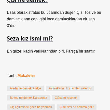
Esas olarak stratus bulutlarından düşen Çis; Toz ve bu
damlacıkların çapı gibi ince damlacıklardan oluşan
0’dır.
Seza kız ismi mi?
En güzel kadın varlıklarından biri. Farsça bir sıfattır.
Tarih:
Makaleler
Aleda ne demek Kürtçe
Az rastlanan kız isimleri nelerdir
Boyna ne demek Karadeniz
Çiğse mi çise mi
Çiş eğitiminde gece ne yapmalı
Çise ismi ne anlama gelir