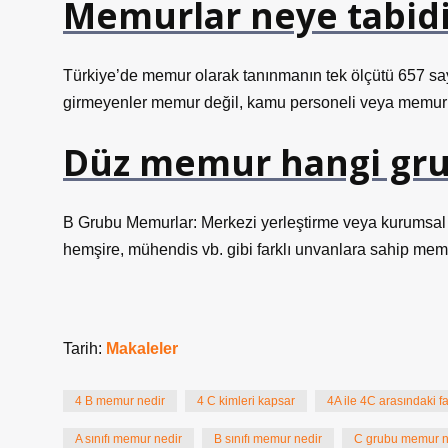
Memurlar neye tabidi
Türkiye’de memur olarak tanınmanın tek ölçütü 657 s
girmeyenler memur değil, kamu personeli veya memurl
Düz memur hangi gr
B Grubu Memurlar: Merkezi yerleştirme veya kurumsal 
hemşire, mühendis vb. gibi farklı unvanlara sahip memu
Tarih:
Makaleler
4 B memur nedir
4 C kimleri kapsar
4A ile 4C arasındaki fa
A sınıfı memur nedir
B sınıfı memur nedir
C grubu memur n