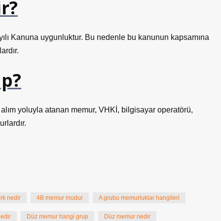
r?
ayılı Kanuna uygunluktur. Bu nedenle bu kanunun kapsamına
ardır.
up?
alım yoluyla atanan memur, VHKİ, bilgisayar operatörü,
rlardır.
rk nedir
4B memur mudur
A grubu memurluklar hangileri
edir
Düz memur hangi grup
Düz memur nedir