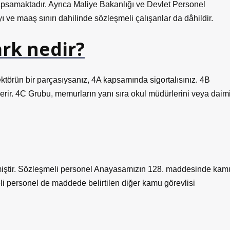
kapsamaktadır. Ayrıca Maliye Bakanlığı ve Devlet Personel
ı ve maaş sınırı dahilinde sözleşmeli çalışanlar da dâhildir.
ark nedir?
sektörün bir parçasıysanız, 4A kapsamında sigortalısınız. 4B
içerir. 4C Grubu, memurların yanı sıra okul müdürlerini veya daim
miştir. Sözleşmeli personel Anayasamızın 128. maddesinde kam
eli personel de maddede belirtilen diğer kamu görevlisi