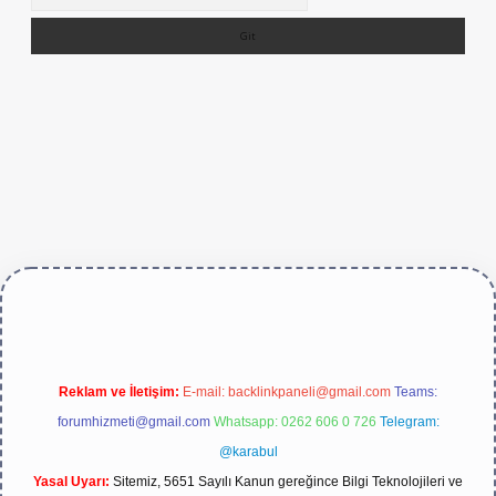
s://betexper.live/
Reklam ve İletişim:
E-mail:
backlinkpaneli@gmail.com
Teams:
forumhizmeti@gmail.com
Whatsapp: 0262 606 0 726
Telegram:
@karabul
Yasal Uyarı:
Sitemiz, 5651 Sayılı Kanun gereğince Bilgi Teknolojileri ve