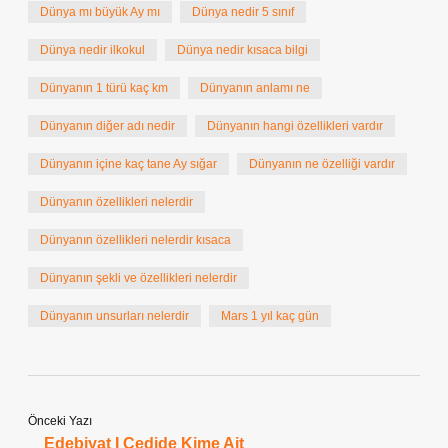
Dünya mı büyük Ay mı
Dünya nedir 5 sınıf
Dünya nedir ilkokul
Dünya nedir kısaca bilgi
Dünyanın 1 türü kaç km
Dünyanın anlamı ne
Dünyanın diğer adı nedir
Dünyanın hangi özellikleri vardır
Dünyanın içine kaç tane Ay sığar
Dünyanın ne özelliği vardır
Dünyanın özellikleri nelerdir
Dünyanın özellikleri nelerdir kısaca
Dünyanın şekli ve özellikleri nelerdir
Dünyanın unsurları nelerdir
Mars 1 yıl kaç gün
Önceki Yazı
Edebiyat I Cedide Kime Ait