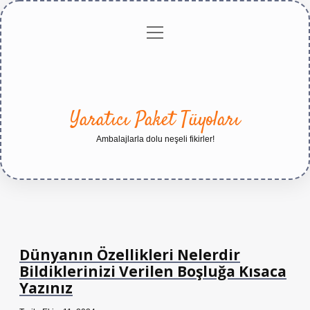
menüyü
Anasayfa
Gizlilik
Yasal
Hakkımızda
aç
Politikası
Uyarı
Yaratıcı Paket Tüyoları
Ambalajlarla dolu neşeli fikirler!
Dünyanın Özellikleri Nelerdir
Bildiklerinizi Verilen Boşluğa Kısaca
Yazınız