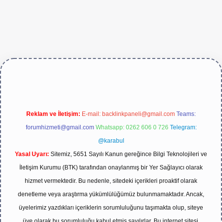
er.live/
Reklam ve İletişim:
E-mail:
backlinkpaneli@gmail.com
Teams:
forumhizmeti@gmail.com
Whatsapp: 0262 606 0 726
Telegram:
@karabul
Yasal Uyarı:
Sitemiz, 5651 Sayılı Kanun gereğince Bilgi Teknolojileri ve
İletişim Kurumu (BTK) tarafından onaylanmış bir Yer Sağlayıcı olarak
hizmet vermektedir. Bu nedenle, sitedeki içerikleri proaktif olarak
denetleme veya araştırma yükümlülüğümüz bulunmamaktadır. Ancak,
üyelerimiz yazdıkları içeriklerin sorumluluğunu taşımakta olup, siteye
üye olarak bu sorumluluğu kabul etmiş sayılırlar. Bu internet sitesi,