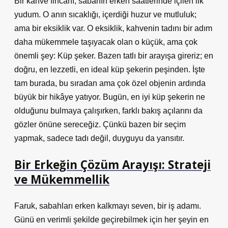
Bir kahve fincanı, sabahın erken saatlerinde içilen ilk
yudum. O anın sıcaklığı, içerdiği huzur ve mutluluk;
ama bir eksiklik var. O eksiklik, kahvenin tadını bir adım
daha mükemmele taşıyacak olan o küçük, ama çok
önemli şey: Küp şeker. Bazen tatlı bir arayışa gireriz; en
doğru, en lezzetli, en ideal küp şekerin peşinden. İşte
tam burada, bu sıradan ama çok özel objenin ardında
büyük bir hikâye yatıyor. Bugün, en iyi küp şekerin ne
olduğunu bulmaya çalışırken, farklı bakış açılarını da
gözler önüne sereceğiz. Çünkü bazen bir seçim
yapmak, sadece tadı değil, duyguyu da yansıtır.
Bir Erkeğin Çözüm Arayışı: Strateji
ve Mükemmellik
Faruk, sabahları erken kalkmayı seven, bir iş adamı.
Günü en verimli şekilde geçirebilmek için her şeyin en