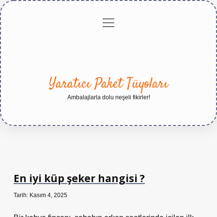
menüyü
Anasayfa
Gizlilik
Yasal
Hakkımızda
aç
Politikası
Uyarı
Yaratıcı Paket Tüyoları
Ambalajlarla dolu neşeli fikirler!
En iyi küp şeker hangisi ?
Tarih: Kasım 4, 2025