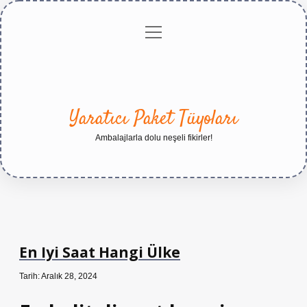
menüyü
Anasayfa
Gizlilik
Yasal
Hakkımızda
aç
Politikası
Uyarı
Yaratıcı Paket Tüyoları
Ambalajlarla dolu neşeli fikirler!
En Iyi Saat Hangi Ülke
Tarih: Aralık 28, 2024