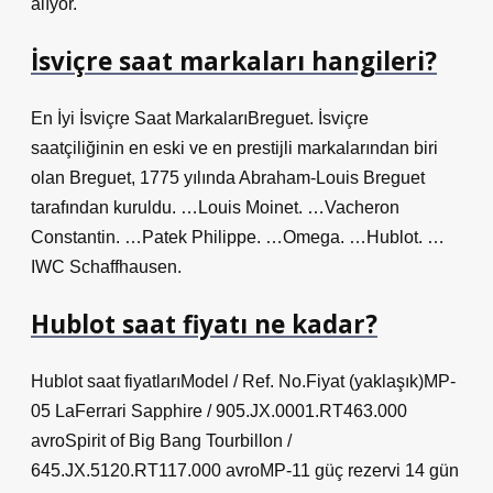
alıyor.
İsviçre saat markaları hangileri?
En İyi İsviçre Saat MarkalarıBreguet. İsviçre
saatçiliğinin en eski ve en prestijli markalarından biri
olan Breguet, 1775 yılında Abraham-Louis Breguet
tarafından kuruldu. …Louis Moinet. …Vacheron
Constantin. …Patek Philippe. …Omega. …Hublot. …
IWC Schaffhausen.
Hublot saat fiyatı ne kadar?
Hublot saat fiyatlarıModel / Ref. No.Fiyat (yaklaşık)MP-
05 LaFerrari Sapphire / 905.JX.0001.RT463.000
avroSpirit of Big Bang Tourbillon /
645.JX.5120.RT117.000 avroMP-11 güç rezervi 14 gün