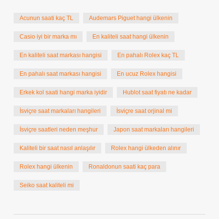
Acunun saati kaç TL
Audemars Piguet hangi ülkenin
Casio iyi bir marka mı
En kaliteli saat hangi ülkenin
En kaliteli saat markası hangisi
En pahalı Rolex kaç TL
En pahalı saat markası hangisi
En ucuz Rolex hangisi
Erkek kol saati hangi marka iyidir
Hublot saat fiyatı ne kadar
İsviçre saat markaları hangileri
İsviçre saat orjinal mi
İsviçre saatleri neden meşhur
Japon saat markaları hangileri
Kaliteli bir saat nasıl anlaşılır
Rolex hangi ülkeden alınır
Rolex hangi ülkenin
Ronaldonun saati kaç para
Seiko saat kaliteli mi