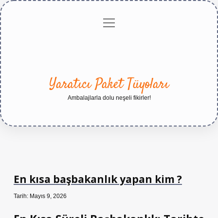
menüyü
Anasayfa
Gizlilik
Yasal
Hakkımızda
aç
Politikası
Uyarı
Yaratıcı Paket Tüyoları
Ambalajlarla dolu neşeli fikirler!
En kısa başbakanlık yapan kim ?
Tarih: Mayıs 9, 2026