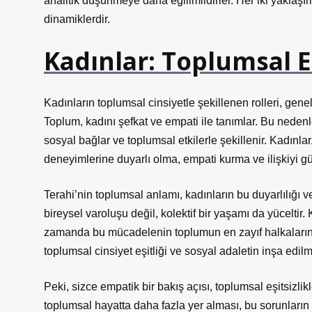
analitik düşünmeye daha eğilimlidirler. Her iki yaklaşım 
dinamiklerdir.
Kadınlar: Toplumsal E
Kadınların toplumsal cinsiyetle şekillenen rolleri, gen
Toplum, kadını şefkat ve empati ile tanımlar. Bu neden
sosyal bağlar ve toplumsal etkilerle şekillenir. Kadınla
deneyimlerine duyarlı olma, empati kurma ve ilişkiyi gü
Terahi’nin toplumsal anlamı, kadınların bu duyarlılığı 
bireysel varoluşu değil, kolektif bir yaşamı da yüceltir.
zamanda bu mücadelenin toplumun en zayıf halkalarını
toplumsal cinsiyet eşitliği ve sosyal adaletin inşa edil
Peki, sizce empatik bir bakış açısı, toplumsal eşitsizlik
toplumsal hayatta daha fazla yer alması, bu sorunların 