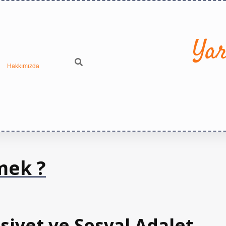
Yar
Hakkımızda
mek ?
siyet ve Sosyal Adalet