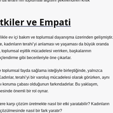
da terahi’nin toplumsal algısını şekillendiren kritik
tkiler ve Empati
ellikle ev içi bakım ve toplumsal dayanışma üzerinden gelişmiştir.
le, kadınların terahi’yi anlaması ve yaşaması da büyük oranda
r, toplumsal eşitlik mücadelesi verirken, başkalarının
çlendirme gibi becerileriyle öne çıkarlar.
ve toplumsal fayda sağlama isteğiyle birleştiğinde, yalnızca
 Kadınlar, terahi’yi bir varoluş mücadelesi olarak görürken, aynı
 koruma çabası olduğunun farkındadırlar. Bu yaklaşım,
mesinde önemli bir rol oynar.
lere karşı çözüm üretmekte nasıl bir etki yaratabilir? Kadınların
çözülmesinde nasıl bir fark yaratır?