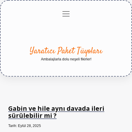
menüyü
Anasayfa
Gizlilik
Yasal
Hakkımızda
aç
Politikası
Uyarı
Yaratıcı Paket Tüyoları
Ambalajlarla dolu neşeli fikirler!
Gabin ve hile aynı davada ileri
sürülebilir mi ?
Tarih: Eylül 28, 2025