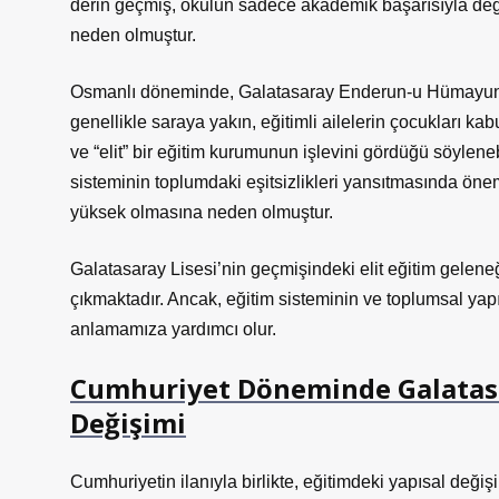
derin geçmiş, okulun sadece akademik başarısıyla deği
neden olmuştur.
Osmanlı döneminde, Galatasaray Enderun-u Hümayunu, p
genellikle saraya yakın, eğitimli ailelerin çocukları kab
ve “elit” bir eğitim kurumunun işlevini gördüğü söylenebi
sisteminin toplumdaki eşitsizlikleri yansıtmasında öneml
yüksek olmasına neden olmuştur.
Galatasaray Lisesi’nin geçmişindeki elit eğitim gelen
çıkmaktadır.
Ancak, eğitim sisteminin ve toplumsal yapı
anlamamıza yardımcı olur.
Cumhuriyet Döneminde Galatasar
Değişimi
Cumhuriyetin ilanıyla birlikte, eğitimdeki yapısal değiş