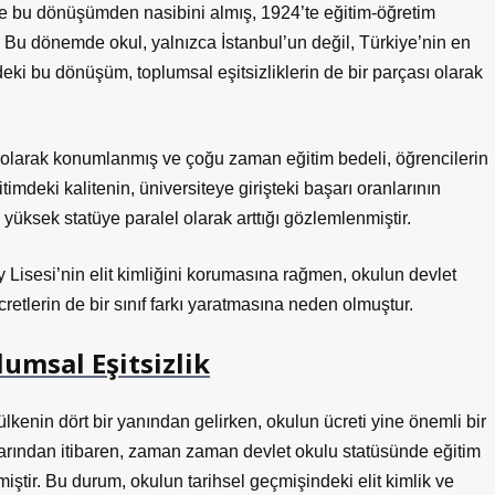
 de bu dönüşümden nasibini almış, 1924’te eğitim-öğretim
. Bu dönemde okul, yalnızca İstanbul’un değil, Türkiye’nin en
deki bu dönüşüm, toplumsal eşitsizliklerin de bir parçası olarak
” olarak konumlanmış ve çoğu zaman eğitim bedeli, öğrencilerin
timdeki kalitenin, üniversiteye girişteki başarı oranlarının
bu yüksek statüye paralel olarak arttığı gözlemlenmiştir.
Lisesi’nin elit kimliğini korumasına rağmen, okulun devlet
retlerin de bir sınıf farkı yaratmasına neden olmuştur.
lumsal Eşitsizlik
lkenin dört bir yanından gelirken, okulun ücreti yine önemli bir
larından itibaren, zaman zaman devlet okulu statüsünde eğitim
miştir. Bu durum, okulun tarihsel geçmişindeki elit kimlik ve