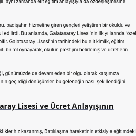
l, aynı zamanda elit eğitim anlayışıyla da özdeşleşmesine
adişahın hizmetine giren gençleri yetiştiren bir okuldu ve
ul edilirdi. Bu anlamda, Galatasaray Lisesi’nin ilk yıllarında “özel
lir. Galatasaray Lisesi’nin tarihindeki bu elit kimlik, eğitim
i bir rol oynayarak, okulun prestijini belirlemiş ve ücretlerin
eği, günümüzde de devam eden bir olgu olarak karşımıza
nın geçirdiği dönüşümler, bu geleneğin nasıl şekillendiğini
ay Lisesi ve Ücret Anlayışının
iklikler hız kazanmış, Batılılaşma hareketinin etkisiyle eğitimdeki