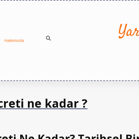
Yar
Hakkımızda
creti ne kadar ?
eti Ne Kadar? Tarihsel Bi