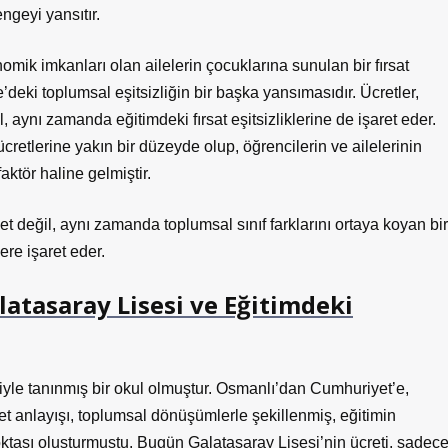
ngeyi yansıtır.
mik imkanları olan ailelerin çocuklarına sunulan bir fırsat
deki toplumsal eşitsizliğin bir başka yansımasıdır. Ücretler,
l, aynı zamanda eğitimdeki fırsat eşitsizliklerine de işaret eder.
cretlerine yakın bir düzeyde olup, öğrencilerin ve ailelerinin
aktör haline gelmiştir.
et değil, aynı zamanda toplumsal sınıf farklarını ortaya koyan bir
re işaret eder.
tasaray Lisesi ve Eğitimdeki
ğiyle tanınmış bir okul olmuştur. Osmanlı’dan Cumhuriyet’e,
t anlayışı, toplumsal dönüşümlerle şekillenmiş, eğitimin
 noktası oluşturmuştu. Bugün Galatasaray Lisesi’nin ücreti, sadec