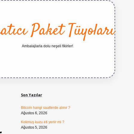
atıcı Paket Tüyoları
Ambalajlarla dolu neşeli fikirler!
Sidebar
https://betexper.live/
Son Yazılar
Bitcoin hangi saatlerde alınır ?
Ağustos 6, 2026
Kokmuş kuzu eti yenir mi ?
Ağustos 5, 2026
r