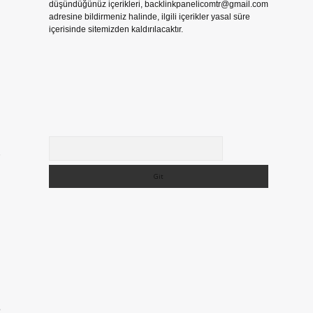
düşündüğünüz içerikleri,
backlinkpanelicomtr@gmail.com
adresine bildirmeniz halinde, ilgili içerikler yasal süre
içerisinde sitemizden kaldırılacaktır.
Arama
e