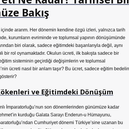
üze Bakış
 içinde ararım. Her dönemin kendine özgü izleri, yalnızca tarih
lerinde, kurumların evriminde ve toplumsal yapının dönüşümünde
arından biri olarak, sadece eğitimdeki başarılarıyla değil, aynı
bir rol oynamaktadır. Okulun ücreti, ilk bakışta sadece bir
ğitim sisteminin geçirdiği değişimlerin ve toplumsal
i’nin ücreti nasıl bir anlam taşır? Bu ücret, sadece eğitim bedelin
gösterir?
 Kökenleri ve Eğitimdeki Dönüşüm
anlı İmparatorluğu’nun son dönemlerinden günümüze kadar
n Mehmet’in kurduğu Galata Sarayı Enderun-u Hümayunu,
İmparatorluğu’ndan Cumhuriyet dönemi Türkiye’sine uzanan bu