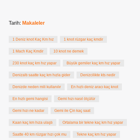
Tarih:
Makaleler
1 Deniz knot Kaç Km hız
1 knot rüzgar kaç kmdir
1 Mach Kaç Kmdir
10 knot ne demek
230 knot kaç km hız yapar
Büyük gemiler kaç km hız yapar
Denizaltı saatte kaç km hızla gider
Denizcilikte kts nedir
Denizde neden mili kullanılır
En hızlı deniz aracı kaç knot
En hızlı gemi hangisi
Gemi hızı nasıl ölçülür
Gemi hızı ne kadar
Gemi ile Çin kaç saat
Kaan kaç km hıza ulaştı
Ortalama bir tekne kaç km hız yapar
Saatte 40 km rüzgar hızı çok mu
Tekne kaç km hız yapar