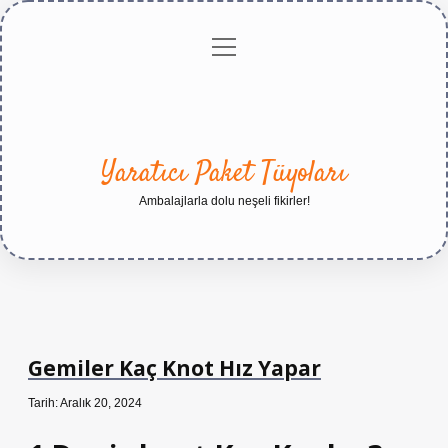
menüyü
Anasayfa
Gizlilik
Yasal
Hakkımızda
aç
Politikası
Uyarı
Yaratıcı Paket Tüyoları
Ambalajlarla dolu neşeli fikirler!
Gemiler Kaç Knot Hız Yapar
Tarih: Aralık 20, 2024