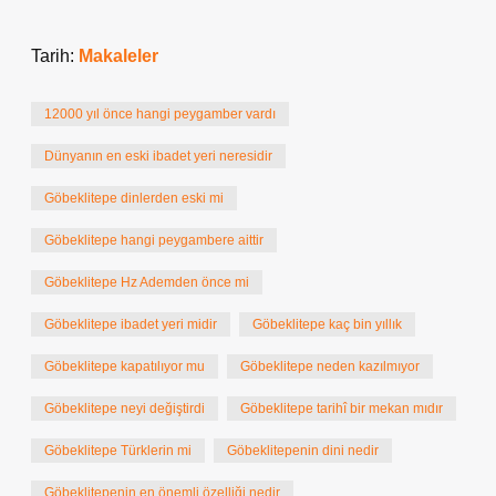
Tarih:
Makaleler
12000 yıl önce hangi peygamber vardı
Dünyanın en eski ibadet yeri neresidir
Göbeklitepe dinlerden eski mi
Göbeklitepe hangi peygambere aittir
Göbeklitepe Hz Ademden önce mi
Göbeklitepe ibadet yeri midir
Göbeklitepe kaç bin yıllık
Göbeklitepe kapatılıyor mu
Göbeklitepe neden kazılmıyor
Göbeklitepe neyi değiştirdi
Göbeklitepe tarihî bir mekan mıdır
Göbeklitepe Türklerin mi
Göbeklitepenin dini nedir
Göbeklitepenin en önemli özelliği nedir