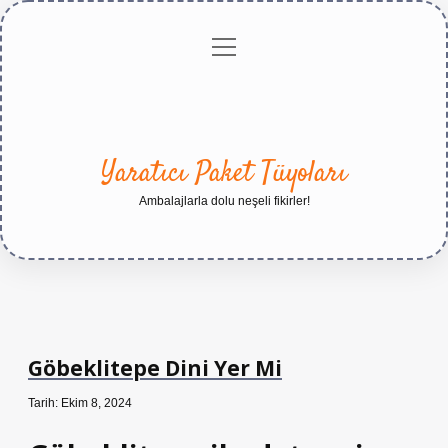
menüyü
Anasayfa
Gizlilik
Yasal
Hakkımızda
aç
Politikası
Uyarı
Yaratıcı Paket Tüyoları
Ambalajlarla dolu neşeli fikirler!
Göbeklitepe Dini Yer Mi
Tarih: Ekim 8, 2024