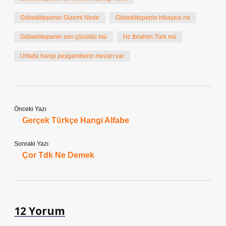
Göbeklitepenin Gizemi Nedir
Göbeklitepenin hikayesi ne
Göbeklitepenin sırrı çözüldü mü
Hz İbrahim Türk mü
Urfada hangi peygamberin mezarı var
Önceki Yazı
Gerçek Türkçe Hangi Alfabe
Sonraki Yazı
Çor Tdk Ne Demek
12 Yorum